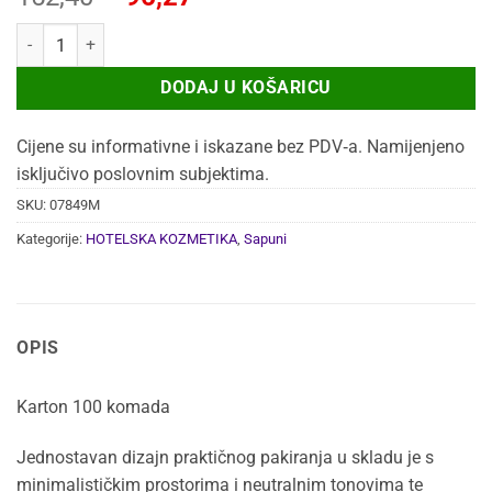
cijena
cijena
HOTELSKI SAPUN TERRA PLISE 15g 1000/1 količina
bila
je:
je:
96,27 €.
DODAJ U KOŠARICU
152,40 €.
Cijene su informativne i iskazane bez PDV‑a. Namijenjeno
isključivo poslovnim subjektima.
SKU:
07849M
Kategorije:
HOTELSKA KOZMETIKA
,
Sapuni
OPIS
Karton 100 komada
Jednostavan dizajn praktičnog pakiranja u skladu je s
minimalističkim prostorima i neutralnim tonovima te