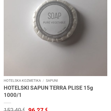
HOTELSKA KOZMETIKA
/
SAPUNI
HOTELSKI SAPUN TERRA PLISE 15g
1000/1
Izvorna
Trenutna
152,40
€
96,27
€