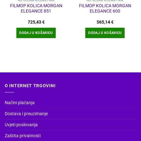
HOTELSKA KOZMETIKA
HOTELSKA KOZMETIKA
FILMOP KOLICA MORGAN
FILMOP KOLICA MORGAN
ELEGANCE 851
ELEGANCE 600
725,43
€
565,14
€
DODAJ U KOŠARICU
DODAJ U KOŠARICU
O INTERNET TRGOVINI
Načini plaćanja
Dostava i preuzimanje
Uvjeti poslovanja
Zaštita privatnosti