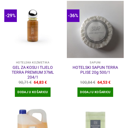
-29%
-36%
HOTELSKA KOZMETIKA
SAPUNI
GEL ZA KOSU I TIJELO
HOTELSKI SAPUN TERRA
TERRA PREMIUM 37ML
PLISE 20g 500/1
204/1
Izvorna
Trenutna
Izvorna
Trenutna
90,71
€
64,83
€
100,84
€
64,53
€
cijena
cijena
cijena
cijena
bila
je:
bila
je:
DODAJ U KOŠARICU
DODAJ U KOŠARICU
je:
64,83 €.
je:
64,53 €.
90,71 €.
100,84 €.