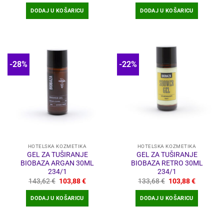
bila
je:
bila
je:
DODAJ U KOŠARICU
DODAJ U KOŠARICU
je:
96,27 €.
je:
96,27 €.
152,40 €.
152,40 €.
-28%
-22%
HOTELSKA KOZMETIKA
HOTELSKA KOZMETIKA
GEL ZA TUŠIRANJE
GEL ZA TUŠIRANJE
BIOBAZA ARGAN 30ML
BIOBAZA RETRO 30ML
234/1
234/1
Izvorna
Trenutna
Izvorna
Trenutna
143,62
€
103,88
€
133,68
€
103,88
€
cijena
cijena
cijena
cijena
bila
je:
bila
je:
DODAJ U KOŠARICU
DODAJ U KOŠARICU
je:
103,88 €.
je:
103,88 €
143,62 €.
133,68 €.