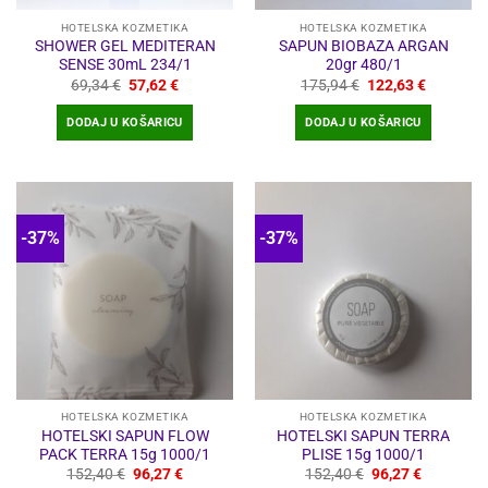
proizvoda
HOTELSKA KOZMETIKA
HOTELSKA KOZMETIKA
SHOWER GEL MEDITERAN
SAPUN BIOBAZA ARGAN
SENSE 30mL 234/1
20gr 480/1
Izvorna
Trenutna
Izvorna
Trenutna
69,34
€
57,62
€
175,94
€
122,63
€
cijena
cijena
cijena
cijena
bila
je:
bila
je:
DODAJ U KOŠARICU
DODAJ U KOŠARICU
je:
57,62 €.
je:
122,63 €
69,34 €.
175,94 €.
-37%
-37%
HOTELSKA KOZMETIKA
HOTELSKA KOZMETIKA
HOTELSKI SAPUN FLOW
HOTELSKI SAPUN TERRA
PACK TERRA 15g 1000/1
PLISE 15g 1000/1
Izvorna
Trenutna
Izvorna
Trenutna
152,40
€
96,27
€
152,40
€
96,27
€
cijena
cijena
cijena
cijena