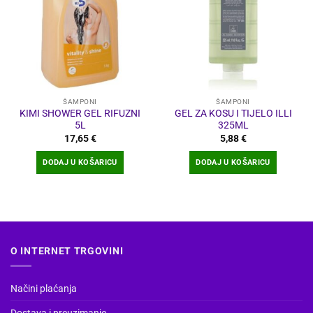
ŠAMPONI
ŠAMPONI
KIMI SHOWER GEL RIFUZNI
GEL ZA KOSU I TIJELO ILLI
5L
325ML
17,65
€
5,88
€
DODAJ U KOŠARICU
DODAJ U KOŠARICU
O INTERNET TRGOVINI
Načini plaćanja