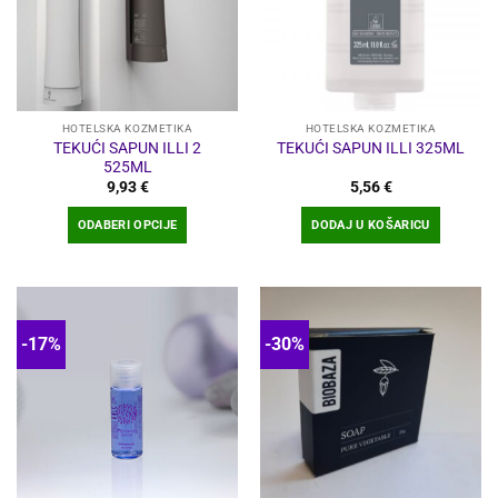
HOTELSKA KOZMETIKA
HOTELSKA KOZMETIKA
TEKUĆI SAPUN ILLI 2
TEKUĆI SAPUN ILLI 325ML
525ML
9,93
€
5,56
€
ODABERI OPCIJE
DODAJ U KOŠARICU
Ovaj
proizvod
ima
više
-17%
-30%
varijanti.
Opcije
se
mogu
odabrati
na
stranici