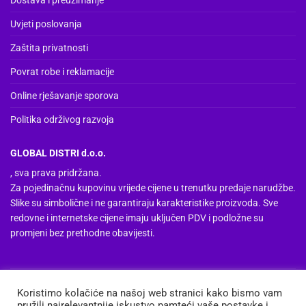
Dostava i preuzimanje
Uvjeti poslovanja
Zaštita privatnosti
Povrat robe i reklamacije
Online rješavanje sporova
Politika održivog razvoja
GLOBAL DISTRI d.o.o.
, sva prava pridržana.
Za pojedinačnu kupovinu vrijede cijene u trenutku predaje narudžbe.
Slike su simbolične i ne garantiraju karakteristike proizvoda. Sve
redovne i internetske cijene imaju uključen PDV i podložne su
promjeni bez prethodne obavijesti.
Upisan u registar Trgovačkog suda u Zagrebu
Koristimo kolačiće na našoj web stranici kako bismo vam
Član uprave: Zlatan Sakalaš
pružili najrelevantnije iskustvo pamteći vaše postavke i