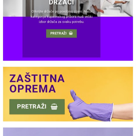
DRŽAČI
Otkrijte držače po povoljnoj cijeni. Naša
kategorija kupaonskog pribora nudi veliki
izbor držača za svaku potrebu.
PRETRAŽI
ZAŠTITNA
OPREMA
PRETRAŽI