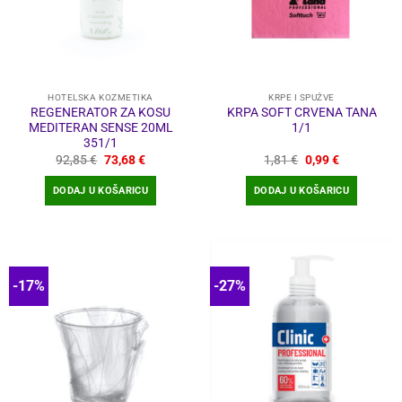
mogu
odabrati
na
stranici
proizvoda
HOTELSKA KOZMETIKA
KRPE I SPUŽVE
REGENERATOR ZA KOSU
KRPA SOFT CRVENA TANA
MEDITERAN SENSE 20ML
1/1
351/1
Izvorna
Trenutna
Izvorna
Trenutna
92,85
€
73,68
€
1,81
€
0,99
€
cijena
cijena
cijena
cijena
bila
je:
bila
je:
DODAJ U KOŠARICU
DODAJ U KOŠARICU
je:
73,68 €.
je:
0,99 €.
92,85 €.
1,81 €.
-17%
-27%