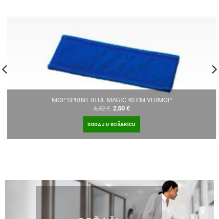
MOP SPRINT BLUE MAGIC 40 CM VERMOP
Izvorna
Trenutna
4,42
€
2,50
€
cijena
cijena
bila
je:
DODAJ U KOŠARICU
je:
2,50 €.
4,42 €.