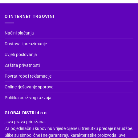
proizvod
ima
više
O INTERNET TRGOVINI
varijanti.
Opcije
Načini plaćanja
se
mogu
Dostava i preuzimanje
odabrati
na
Uvjeti poslovanja
stranici
Zaštita privatnosti
proizvoda
Povrat robe i reklamacije
Online rješavanje sporova
Politika održivog razvoja
GLOBAL DISTRI d.o.o.
, sva prava pridržana.
Za pojedinačnu kupovinu vrijede cijene u trenutku predaje narudžbe.
Slike su simbolične i ne garantiraju karakteristike proizvoda. Sve