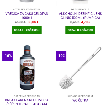
HOTELSKA KOZMETIKA
DEZINFEKCIJA
VREĆICA ZA ČAŠU CELOFAN
ALKOHOLNI DEZINFICIJENS
1000/1
CLINIC 500ML (PUMPICA)
Izvorna
Trenutna
Izvorna
Trenutna
45,88
€
38,05
€
6,46
€
4,70
€
cijena
cijena
cijena
cijena
bila
je:
bila
je:
DODAJ U KOŠARICU
DODAJ U KOŠARICU
je:
38,05 €.
je:
4,70 €.
45,88 €.
6,46 €.
-16%
-19%
CATERING PRODUCTS
KUĆANSKI PROGRAM
BREAK FAREN SREDSTVO ZA
WC ČETKA
ČIŠĆENJE CAFFE APARATA