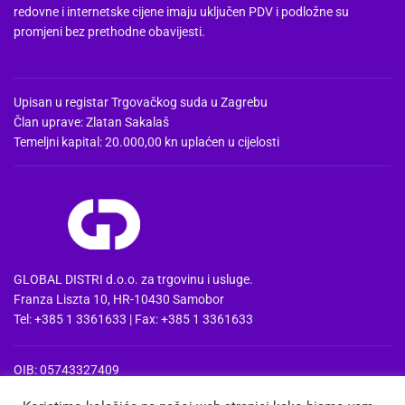
redovne i internetske cijene imaju uključen PDV i podložne su
promjeni bez prethodne obavijesti.
Upisan u registar Trgovačkog suda u Zagrebu
Član uprave: Zlatan Sakalaš
Temeljni kapital: 20.000,00 kn uplaćen u cijelosti
GLOBAL DISTRI d.o.o. za trgovinu i usluge.
Franza Liszta 10, HR-10430 Samobor
Tel: +385 1 3361633 | Fax: +385 1 3361633
OIB: 05743327409
MBS: 080857515 | MB: 04074475