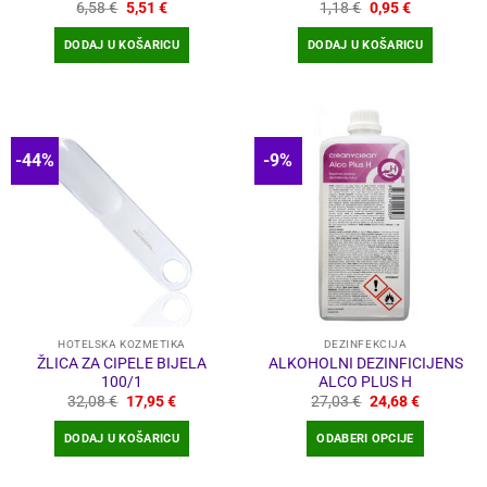
Izvorna
Trenutna
Izvorna
Trenutna
6,58
€
5,51
€
1,18
€
0,95
€
cijena
cijena
cijena
cijena
bila
je:
bila
je:
DODAJ U KOŠARICU
DODAJ U KOŠARICU
je:
5,51 €.
je:
0,95 €.
6,58 €.
1,18 €.
-44%
-9%
HOTELSKA KOZMETIKA
DEZINFEKCIJA
ŽLICA ZA CIPELE BIJELA
ALKOHOLNI DEZINFICIJENS
100/1
ALCO PLUS H
Izvorna
Trenutna
Izvorna
Trenutna
32,08
€
17,95
€
27,03
€
24,68
€
cijena
cijena
cijena
cijena
bila
je:
bila
je:
DODAJ U KOŠARICU
ODABERI OPCIJE
je:
17,95 €.
je:
24,68 €.
32,08 €.
27,03 €.
Ovaj