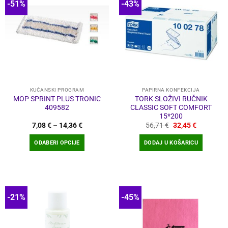
-51%
-43%
KUĆANSKI PROGRAM
PAPIRNA KONFEKCIJA
MOP SPRINT PLUS TRONIC
TORK SLOŽIVI RUČNIK
409582
CLASSIC SOFT COMFORT
15*200
Raspon
Izvorna
Trenutna
7,08
€
–
14,36
€
56,71
€
32,45
€
cijena:
cijena
cijena
od
bila
je:
ODABERI OPCIJE
DODAJ U KOŠARICU
7,08 €
je:
32,45 €.
do
56,71 €.
Ovaj
14,36 €
proizvod
ima
više
-21%
-45%
varijanti.
Opcije
se