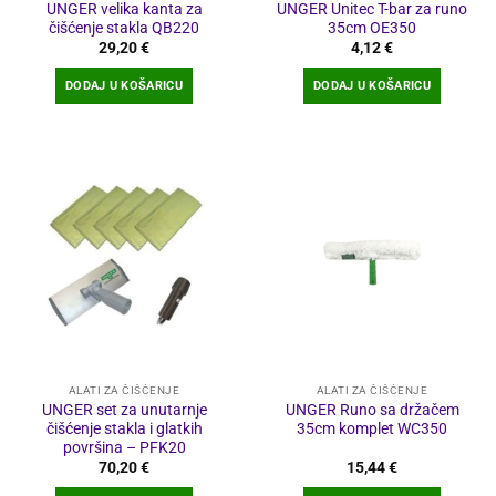
UNGER velika kanta za
UNGER Unitec T-bar za runo
čišćenje stakla QB220
35cm OE350
29,20
€
4,12
€
DODAJ U KOŠARICU
DODAJ U KOŠARICU
ALATI ZA ČIŠĆENJE
ALATI ZA ČIŠĆENJE
UNGER set za unutarnje
UNGER Runo sa držačem
čišćenje stakla i glatkih
35cm komplet WC350
površina – PFK20
70,20
€
15,44
€