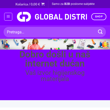
Skip
Košarica /
0,00
€
Samo za
B2B
poslovne subjekte
to
content
SHOP
Pretraži:
Dobro došli u naš
internet dućan
Vaš izvor higijenskog
materijala