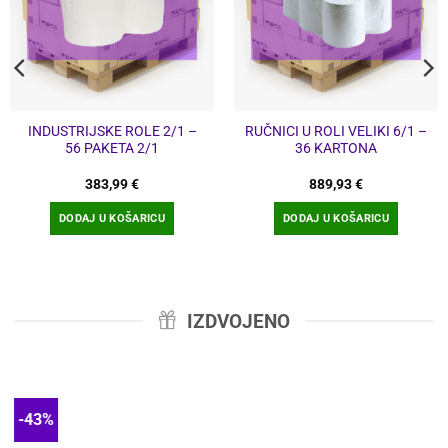
INDUSTRIJSKE ROLE 2/1 –
RUČNICI U ROLI VELIKI 6/1 –
56 PAKETA 2/1
36 KARTONA
a
383,99
€
889,93
€
DODAJ U KOŠARICU
DODAJ U KOŠARICU
.
IZDVOJENO
-43%