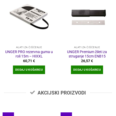
ALATI ZA ČIŠĆENJE
ALATI ZA ČIŠĆENJE
UNGER PRO rezervna guma u
UNGER Premium žileti za
roli 15m – HIXXL
struganje 15cm ENB15
60,71
€
26,57
€
DODAJ U KOŠARICU
DODAJ U KOŠARICU
AKCIJSKI PROIZVODI