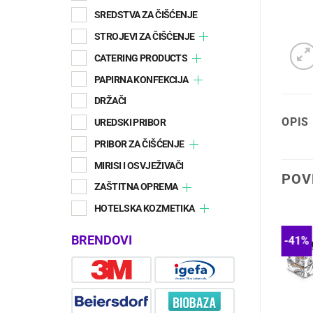
SREDSTVA ZA ČIŠĆENJE
STROJEVI ZA ČIŠĆENJE
CATERING PRODUCTS
PAPIRNA KONFEKCIJA
DRŽAČI
OPIS
UREDSKI PRIBOR
PRIBOR ZA ČIŠĆENJE
MIRISI I OSVJEŽIVAČI
POV
ZAŠTITNA OPREMA
HOTELSKA KOZMETIKA
BRENDOVI
-17%
-41%