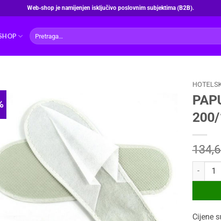
Web‑shop je namijenjen isključivo poslovnim subjektima (B2B).
Pretraži:
SHOP
HOTELSK
PAP
%
200/
134,
PAPUČE H
Cijene s