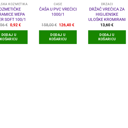
LSKA KOZMETIKA
ČAŠE
DRŽAČI
OZMETIČKE
ČAŠA U PVC VREĆICI
DRŽAČ VREĆICA ZA
RAMICE WEPA
1000/1
HIGIJENSKE
ER SOFT 100/1
ULOŠKE KROMIRANI
Izvorna
Trenutna
Izvorna
Trenutna
,56
€
0,92
€
158,00
€
126,40
€
13,60
€
cijena
cijena
cijena
cijena
bila
je:
bila
je:
DODAJ U
DODAJ U
DODAJ U
je:
0,92 €.
je:
126,40 €.
KOŠARICU
KOŠARICU
KOŠARICU
1,56 €.
158,00 €.