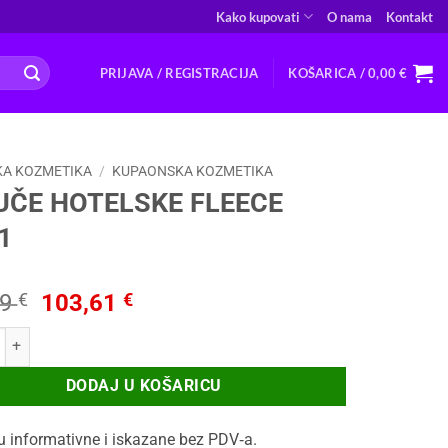
Kako kupovati
O nama
Kontakt
PRIJAVA / REGISTRACIJA
KOŠARICA /
0,00
€
A KOZMETIKA
/
KUPAONSKA KOZMETIKA
UČE HOTELSKE FLEECE
1
Izvorna
Trenutna
69
€
103,61
€
cijena
cijena
OTELSKE FLEECE 200/1 količina
bila
je:
je:
103,61 €.
DODAJ U KOŠARICU
134,69 €.
u informativne i iskazane bez PDV‑a.