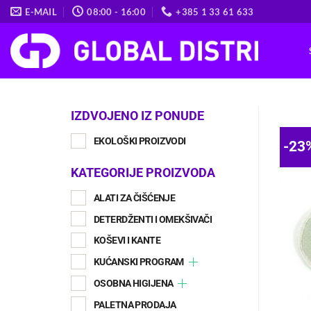
Skip
E-MAIL
08:00 - 16:00
+385 1 33 61 633
to
content
IZDVOJENO IZ PONUDE
EKOLOŠKI PROIZVODI
-23
KATEGORIJE PROIZVODA
ALATI ZA ČIŠĆENJE
DETERDŽENTI I OMEKŠIVAČI
KOŠEVI I KANTE
KUĆANSKI PROGRAM
OSOBNA HIGIJENA
PALETNA PRODAJA