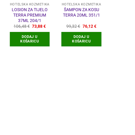
HOTELSKA KOZMETIKA
HOTELSKA KOZMETIKA
HOTELSKA 
LOSION ZA TIJELO
ŠAMPON ZA KOSU
RUČNIK H
TERRA PREMIUM
TERRA 20ML 351/1
PAMUČNI
37ML 204/1
50*
Izvorna
Trenutna
Izvorna
Trenutna
106,48
€
73,88
€
99,32
€
76,12
€
4,80
€
–
cijena
cijena
cijena
cijena
bila
je:
bila
je:
DODAJ U
DODAJ U
ODABERI
je:
73,88 €.
je:
76,12 €.
KOŠARICU
KOŠARICU
106,48 €.
99,32 €.
O
p
v
v
O
s
o
s
p