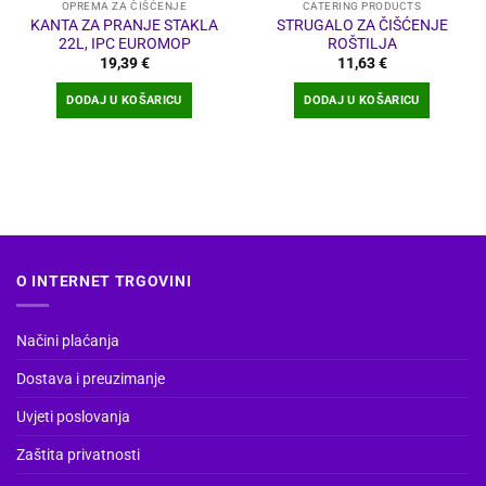
OPREMA ZA ČIŠĆENJE
CATERING PRODUCTS
KANTA ZA PRANJE STAKLA
STRUGALO ZA ČIŠĆENJE
22L, IPC EUROMOP
ROŠTILJA
19,39
€
11,63
€
DODAJ U KOŠARICU
DODAJ U KOŠARICU
O INTERNET TRGOVINI
Načini plaćanja
Dostava i preuzimanje
Uvjeti poslovanja
Zaštita privatnosti