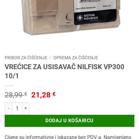
PRIBOR ZA ČIŠĆENJE
/
OPREMA ZA ČIŠĆENJE
VREĆICE ZA USISAVAČ NILFISK VP300
10/1
Izvorna
Trenutna
28,99
€
21,28
€
cijena
cijena
VREĆICE ZA USISAVAČ NILFISK VP300 10/1 količina
bila
je:
je:
21,28 €.
DODAJ U KOŠARICU
28,99 €.
Cijene su informativne i iskazane bez PDV‑a. Namijenjeno