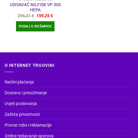
USISAVAČ NILFISK VP 300
HEPA
Izvorna
Trenutna
296,31
€
159,25
€
cijena
cijena
bila
je:
DODAJ U KOŠARICU
je:
159,25 €.
296,31 €.
O INTERNET TRGOVINI
Načini plaćanja
Dostava i preuzimanje
Uvjeti poslovanja
Zaštita privatnosti
Povrat robe i reklamacije
Online rješavanje sporova