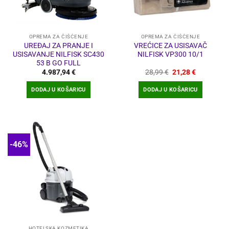
OPREMA ZA ČIŠĆENJE
OPREMA ZA ČIŠĆENJE
UREĐAJ ZA PRANJE I
VREĆICE ZA USISAVAČ
USISAVANJE NILFISK SC430
NILFISK VP300 10/1
53 B GO FULL
Izvorna
Trenutna
4.987,94
€
28,99
€
21,28
€
cijena
cijena
bila
je:
DODAJ U KOŠARICU
DODAJ U KOŠARICU
je:
21,28 €.
28,99 €.
-46%
HOTELSKA KOZMETIKA