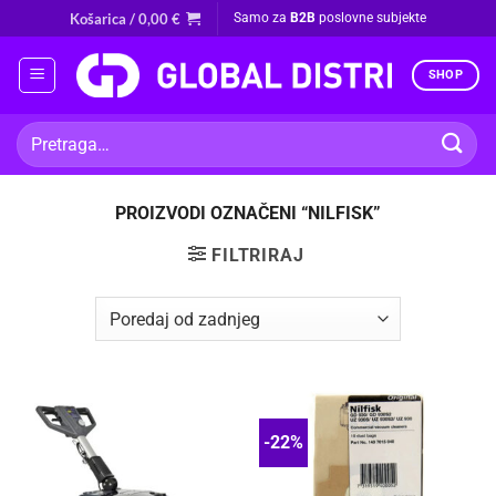
Skip
Košarica /
0,00
€
Samo za
B2B
poslovne subjekte
to
content
SHOP
Pretraži:
PROIZVODI OZNAČENI “NILFISK”
FILTRIRAJ
-22%