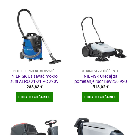
PROFESIONALNI USISAVAČI
STROJEVI ZA ČIŠĆENJE
NILFISK Usisavač mokro
NILFISK Uređaj za
suhi AERO 21-21 PC 220V
pometanje ručni SW250 920
288,83
€
518,02
€
DODAJ U KOŠARICU
DODAJ U KOŠARICU