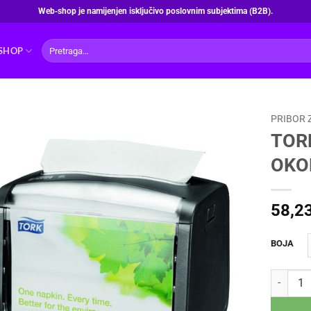
Web‑shop je namijenjen isključivo poslovnim subjektima (B2B).
Pretraži:
SHOP
PRIBOR 
TOR
OKO
58,2
BOJA
TORK DRŽ