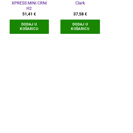
XPRESS MINI CRNI
Clark
H2
51,41
€
37,58
€
46,90
€
DODAJ U
DODAJ U
DODA
KOŠARICU
KOŠARICU
KOŠA