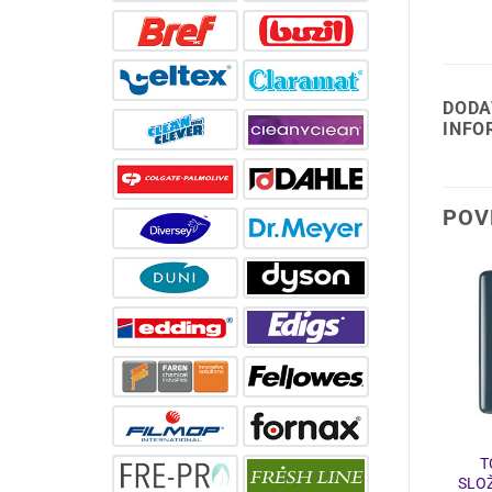
DODA
INFO
POV
DRŽAČI
DRŽAČI
TORK DRŽAČ
DRŽAČ ZA SHOWER
T
SLOŽIVIH RUČNIKA
GEL 325ML
SLO