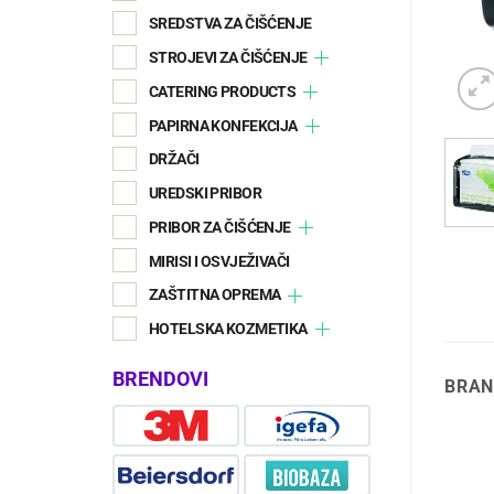
SREDSTVA ZA ČIŠĆENJE
STROJEVI ZA ČIŠĆENJE
CATERING PRODUCTS
PAPIRNA KONFEKCIJA
DRŽAČI
UREDSKI PRIBOR
PRIBOR ZA ČIŠĆENJE
MIRISI I OSVJEŽIVAČI
ZAŠTITNA OPREMA
HOTELSKA KOZMETIKA
BRENDOVI
BRAN