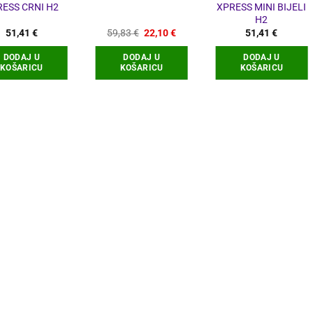
RESS CRNI H2
XPRESS MINI BIJELI
H2
Izvorna
Trenutna
51,41
€
59,83
€
22,10
€
51,41
€
cijena
cijena
bila
je:
DODAJ U
DODAJ U
DODAJ U
je:
22,10 €.
KOŠARICU
KOŠARICU
KOŠARICU
59,83 €.