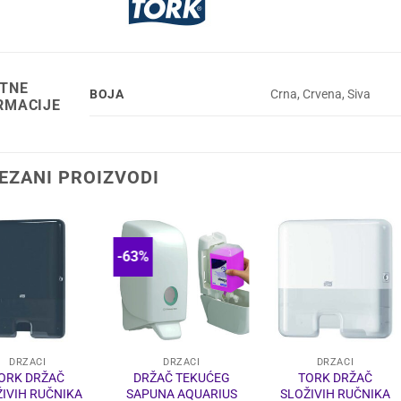
TNE
BOJA
Crna, Crvena, Siva
RMACIJE
EZANI PROIZVODI
-63%
DRŽAČI
DRŽAČI
DRŽAČI
ORK DRŽAČ
DRŽAČ TEKUĆEG
TORK DRŽAČ
ŽIVIH RUČNIKA
SAPUNA AQUARIUS
SLOŽIVIH RUČNIKA