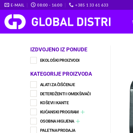
Skip
E-MAIL
08:00 - 16:00
+385 1 33 61 633
to
content
IZDVOJENO IZ PONUDE
EKOLOŠKI PROIZVODI
KATEGORIJE PROIZVODA
ALATI ZA ČIŠĆENJE
DETERDŽENTI I OMEKŠIVAČI
KOŠEVI I KANTE
KUĆANSKI PROGRAM
OSOBNA HIGIJENA
PALETNA PRODAJA