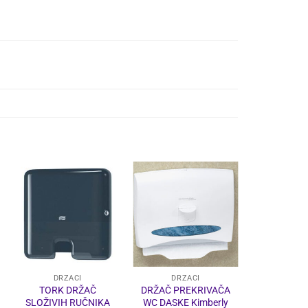
-25%
DRŽAČI
DRŽAČI
DRŽ
TORK DRŽAČ
DRŽAČ PREKRIVAČA
DRŽAČ 
SLOŽIVIH RUČNIKA
WC DASKE Kimberly
AQUARI