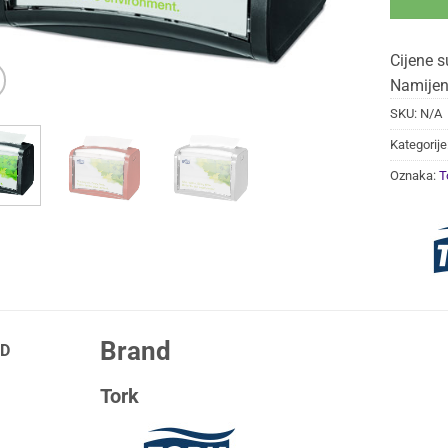
Cijene s
Namijen
SKU:
N/A
Kategorije
Oznaka:
T
Brand
D
Tork