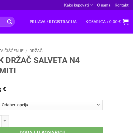
Kako kupovati
O nama
Kontakt
PRIJAVA / REGISTRACIJA
KOŠARICA /
0,00
€
ZA ČIŠĆENJE
/
DRŽAČI
K DRŽAČ SALVETA N4
MITI
3
€
AČ SALVETA N4 OKOMITI količina
DODAJ U KOŠARICU