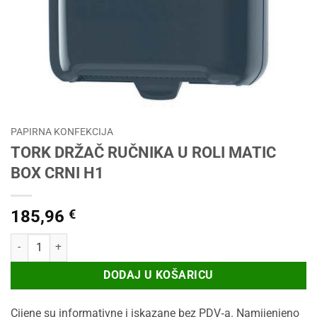
PAPIRNA KONFEKCIJA
TORK DRŽAČ RUČNIKA U ROLI MATIC
BOX CRNI H1
185,96
€
TORK DRŽAČ RUČNIKA U ROLI MATIC BOX CRNI H1 količina
DODAJ U KOŠARICU
Cijene su informativne i iskazane bez PDV‑a. Namijenjeno