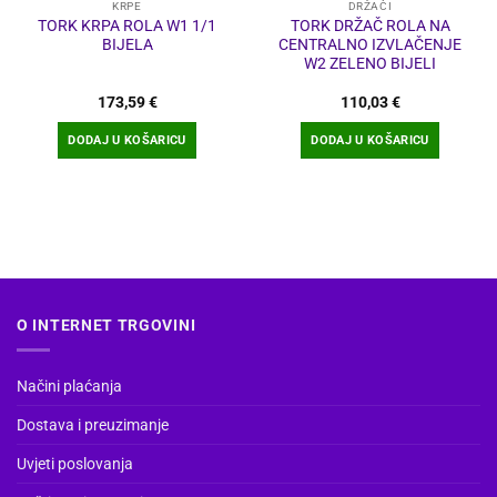
KRPE
DRŽAČI
TORK KRPA ROLA W1 1/1
TORK DRŽAČ ROLA NA
BIJELA
CENTRALNO IZVLAČENJE
W2 ZELENO BIJELI
173,59
€
110,03
€
DODAJ U KOŠARICU
DODAJ U KOŠARICU
O INTERNET TRGOVINI
Načini plaćanja
Dostava i preuzimanje
Uvjeti poslovanja