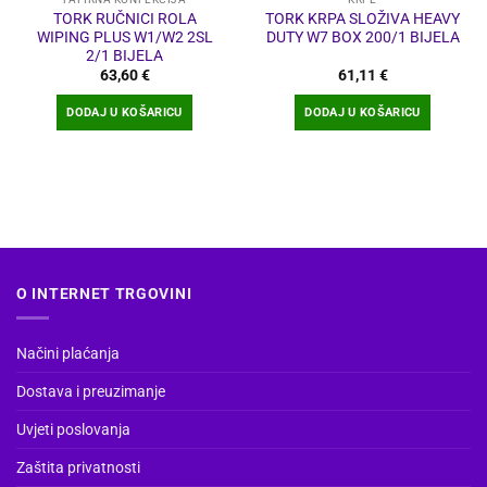
TORK RUČNICI ROLA
TORK KRPA SLOŽIVA HEAVY
WIPING PLUS W1/W2 2SL
DUTY W7 BOX 200/1 BIJELA
2/1 BIJELA
63,60
€
61,11
€
DODAJ U KOŠARICU
DODAJ U KOŠARICU
O INTERNET TRGOVINI
Načini plaćanja
Dostava i preuzimanje
Uvjeti poslovanja
Zaštita privatnosti