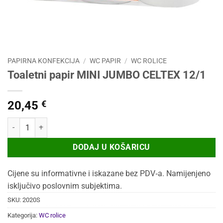
PAPIRNA KONFEKCIJA
/
WC PAPIR
/
WC ROLICE
Toaletni papir MINI JUMBO CELTEX 12/1
20,45
€
Toaletni papir MINI JUMBO CELTEX 12/1 količina
DODAJ U KOŠARICU
Cijene su informativne i iskazane bez PDV‑a. Namijenjeno
isključivo poslovnim subjektima.
SKU:
2020S
Kategorija:
WC rolice