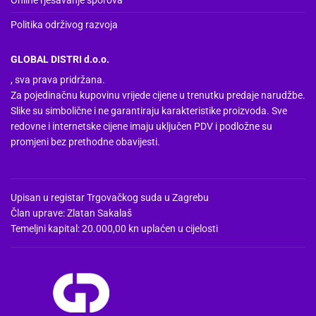
Online rješavanje sporova
Politika održivog razvoja
GLOBAL DISTRI d.o.o.
, sva prava pridržana.
Za pojedinačnu kupovinu vrijede cijene u trenutku predaje narudžbe.
Slike su simbolične i ne garantiraju karakteristike proizvoda. Sve
redovne i internetske cijene imaju uključen PDV i podložne su
promjeni bez prethodne obavijesti.
Upisan u registar Trgovačkog suda u Zagrebu
Član uprave: Zlatan Sakalaš
Temeljni kapital: 20.000,00 kn uplaćen u cijelosti