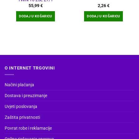
55,99
€
2,26
€
DODAJ U KOŠARICU
DODAJ U KOŠARICU
O INTERNET TRGOVINI
Načini plaćanja
Dostava i preuzimanje
Uvjeti poslovanja
Zaštita privatnosti
Povrat robe i reklamacije