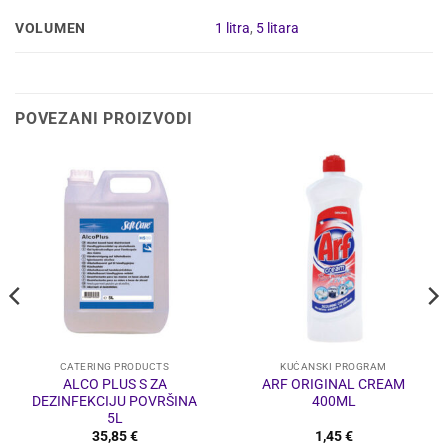
VOLUMEN
1 litra
,
5 litara
POVEZANI PROIZVODI
CATERING PRODUCTS
KUĆANSKI PROGRAM
ALCO PLUS S ZA
ARF ORIGINAL CREAM
DEZINFEKCIJU POVRŠINA
400ML
5L
35,85
€
1,45
€