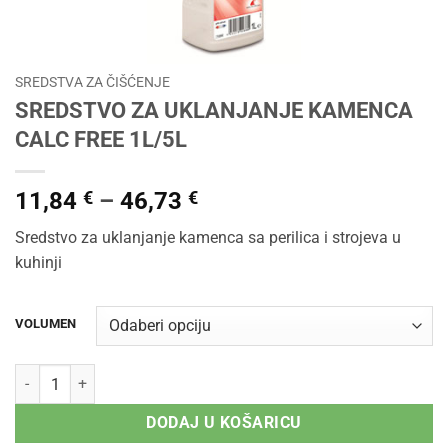
SREDSTVA ZA ČIŠĆENJE
SREDSTVO ZA UKLANJANJE KAMENCA
CALC FREE 1L/5L
Raspon
11,84
€
–
46,73
€
cijena:
Sredstvo za uklanjanje kamenca sa perilica i strojeva u
od
kuhinji
11,84 €
do
46,73 €
VOLUMEN
SREDSTVO ZA UKLANJANJE KAMENCA CALC FREE 1L/5L količina
DODAJ U KOŠARICU