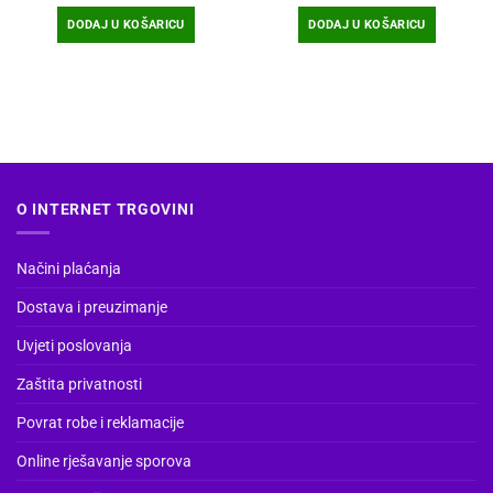
DODAJ U KOŠARICU
DODAJ U KOŠARICU
O INTERNET TRGOVINI
Načini plaćanja
Dostava i preuzimanje
Uvjeti poslovanja
Zaštita privatnosti
Povrat robe i reklamacije
Online rješavanje sporova