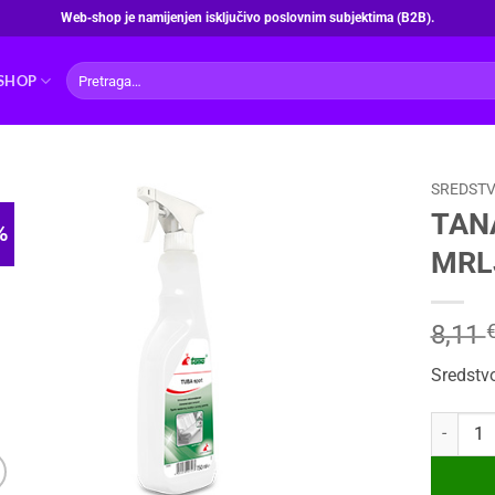
Web‑shop je namijenjen isključivo poslovnim subjektima (B2B).
Pretraži:
SHOP
SREDSTV
TAN
%
MRL
8,11
Sredstvo
TANA TUB