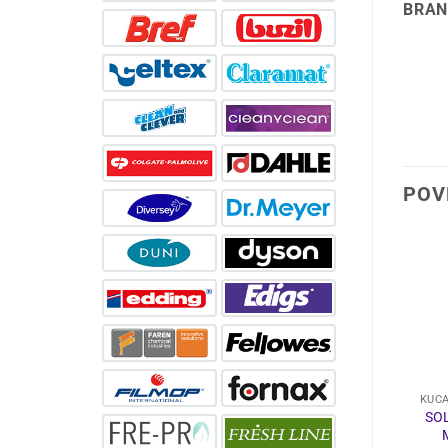
BRAN
POV
-18%
SREDSTVA ZA ČIŠĆENJE
PRIBOR ZA ČIŠĆENJE
KUĆ
MELT SREDSTVO ZA
SO
TANET SR15
ODČEPLJIVANJE