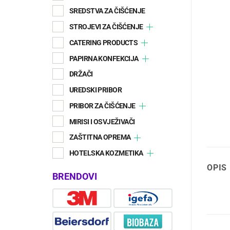
SREDSTVA ZA ČIŠĆENJE
STROJEVI ZA ČIŠĆENJE
CATERING PRODUCTS
PAPIRNA KONFEKCIJA
DRŽAČI
UREDSKI PRIBOR
PRIBOR ZA ČIŠĆENJE
MIRISI I OSVJEŽIVAČI
ZAŠTITNA OPREMA
HOTELSKA KOZMETIKA
OPIS
BRENDOVI