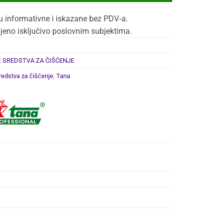
u informativne i iskazane bez PDV‑a.
jeno isključivo poslovnim subjektima.
:
SREDSTVA ZA ČIŠĆENJE
redstva za čišćenje
,
Tana