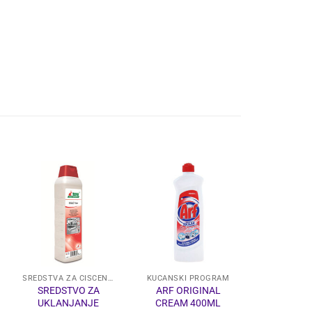
SREDSTVA ZA ČIŠĆENJE
KUĆANSKI PROGRAM
SREDSTVO ZA
ARF ORIGINAL
STAKLOPE
UKLANJANJE
CREAM 400ML
5