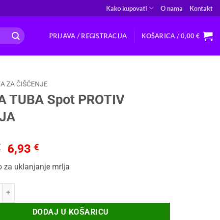
Kako kupovati
O nama
Kontakt
PRIJAVA / REGISTRACIJA
KOŠARICA /
0,00
€
A ZA ČIŠĆENJE
A TUBA Spot PROTIV
JA
Izvorna
Trenutna
€
6,93
€
cijena
cijena
 za uklanjanje mrlja
bila
je:
je:
6,93 €.
A Spot PROTIV MRLJA količina
8,11 €.
DODAJ U KOŠARICU