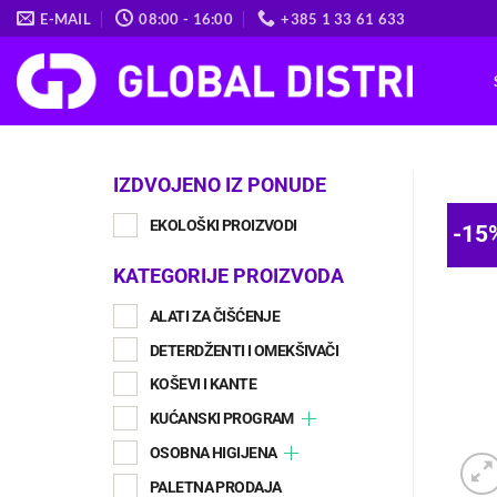
Skip
E-MAIL
08:00 - 16:00
+385 1 33 61 633
to
content
IZDVOJENO IZ PONUDE
EKOLOŠKI PROIZVODI
-15
KATEGORIJE PROIZVODA
ALATI ZA ČIŠĆENJE
DETERDŽENTI I OMEKŠIVAČI
KOŠEVI I KANTE
KUĆANSKI PROGRAM
OSOBNA HIGIJENA
PALETNA PRODAJA