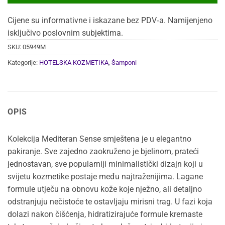
Cijene su informativne i iskazane bez PDV‑a. Namijenjeno
isključivo poslovnim subjektima.
SKU:
05949M
Kategorije:
HOTELSKA KOZMETIKA
,
Šamponi
OPIS
Kolekcija Mediteran Sense smještena je u elegantno
pakiranje. Sve zajedno zaokruženo je bjelinom, prateći
jednostavan, sve popularniji minimalistički dizajn koji u
svijetu kozmetike postaje među najtraženijima. Lagane
formule utječu na obnovu kože koje nježno, ali detaljno
odstranjuju nečistoće te ostavljaju mirisni trag. U fazi koja
dolazi nakon čišćenja, hidratizirajuće formule kremaste