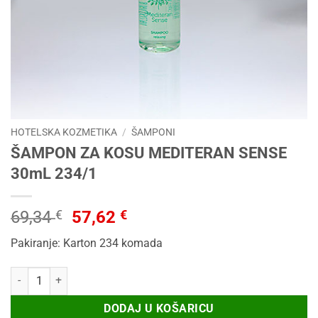
HOTELSKA KOZMETIKA
/
ŠAMPONI
ŠAMPON ZA KOSU MEDITERAN SENSE
30mL 234/1
Izvorna
Trenutna
69,34
€
57,62
€
cijena
cijena
Pakiranje: Karton 234 komada
bila
je:
je:
57,62 €.
ŠAMPON ZA KOSU MEDITERAN SENSE 30mL 234/1 količina
69,34 €.
DODAJ U KOŠARICU