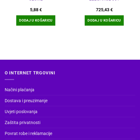
5,88
€
725,43
€
DODAJ U KOŠARICU
DODAJ U KOŠARICU
O INTERNET TRGOVINI
Načini plaćanja
Dostava i preuzimanje
Uvjeti poslovanja
Zaštita privatnosti
Povrat robe i reklamacije