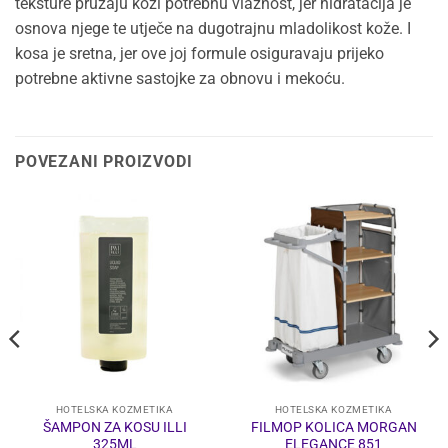
teksture pružaju koži potrebnu vlažnost, jer hidratacija je
osnova njege te utječe na dugotrajnu mladolikost kože. I
kosa je sretna, jer ove joj formule osiguravaju prijeko
potrebne aktivne sastojke za obnovu i mekoću.
POVEZANI PROIZVODI
HOTELSKA KOZMETIKA
HOTELSKA KOZMETIKA
ŠAMPON ZA KOSU ILLI
FILMOP KOLICA MORGAN
325ML
ELEGANCE 851