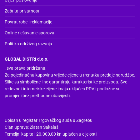
Uvjeti poslovanja
Zaštita privatnosti
Povrat robe i reklamacije
Online rješavanje sporova
Politika održivog razvoja
GLOBAL DISTRI d.o.o.
, sva prava pridržana.
Za pojedinačnu kupovinu vrijede cijene u trenutku predaje narudžbe.
Slike su simbolične i ne garantiraju karakteristike proizvoda. Sve
redovne i internetske cijene imaju uključen PDV i podložne su
promjeni bez prethodne obavijesti.
Upisan u registar Trgovačkog suda u Zagrebu
Član uprave: Zlatan Sakalaš
Temeljni kapital: 20.000,00 kn uplaćen u cijelosti