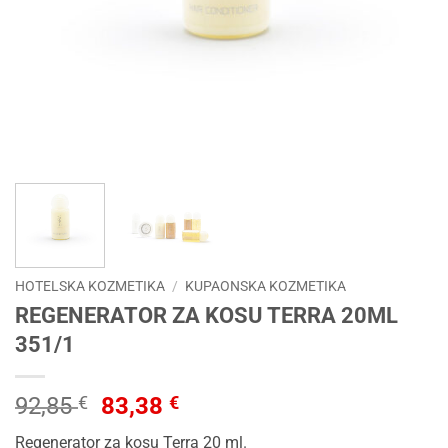
HOTELSKA KOZMETIKA
/
KUPAONSKA KOZMETIKA
REGENERATOR ZA KOSU TERRA 20ML
351/1
Izvorna
Trenutna
92,85
€
83,38
€
cijena
cijena
Regenerator za kosu Terra 20 ml.