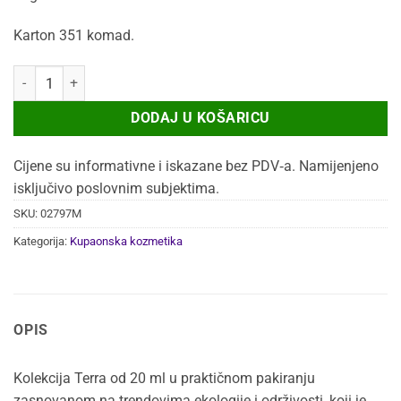
bila
je:
je:
83,38 €.
Karton 351 komad.
92,85 €.
REGENERATOR ZA KOSU TERRA 20ML 351/1 količina
DODAJ U KOŠARICU
Cijene su informativne i iskazane bez PDV‑a. Namijenjeno
isključivo poslovnim subjektima.
SKU:
02797M
Kategorija:
Kupaonska kozmetika
OPIS
Kolekcija Terra od 20 ml u praktičnom pakiranju
zasnovanom na trendovima ekologije i održivosti, koji je