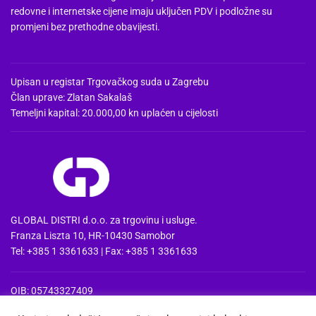
redovne i internetske cijene imaju uključen PDV i podložne su
promjeni bez prethodne obavijesti.
Upisan u registar Trgovačkog suda u Zagrebu
Član uprave: Zlatan Sakalaš
Temeljni kapital: 20.000,00 kn uplaćen u cijelosti
GLOBAL DISTRI d.o.o. za trgovinu i usluge.
Franza Liszta 10, HR-10430 Samobor
Tel: +385 1 3361633 | Fax: +385 1 3361633
OIB: 05743327409
MBS: 080857515 | MB: 04074475