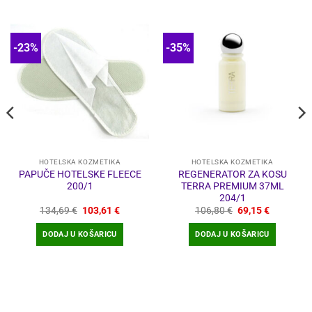
-23%
-35%
HOTELSKA KOZMETIKA
HOTELSKA KOZMETIKA
PAPUČE HOTELSKE FLEECE
REGENERATOR ZA KOSU
200/1
TERRA PREMIUM 37ML
204/1
Izvorna
Trenutna
Izvorna
Trenutna
134,69
€
103,61
€
106,80
€
69,15
€
cijena
cijena
cijena
cijena
bila
je:
bila
je:
DODAJ U KOŠARICU
DODAJ U KOŠARICU
je:
103,61 €.
je:
69,15 €.
134,69 €.
106,80 €.