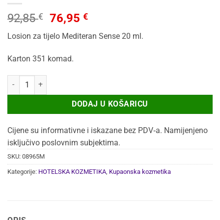
Izvorna
Trenutna
92,85
€
76,95
€
cijena
cijena
Losion za tijelo Mediteran Sense 20 ml.
bila
je:
je:
76,95 €.
Karton 351 komad.
92,85 €.
LOSION ZA TIJELO MEDITERAN SENSE 20ML 351/1 količina
DODAJ U KOŠARICU
Cijene su informativne i iskazane bez PDV‑a. Namijenjeno
isključivo poslovnim subjektima.
SKU:
08965M
Kategorije:
HOTELSKA KOZMETIKA
,
Kupaonska kozmetika