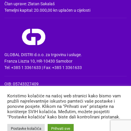
Član uprave: Zlatan Sakalaš
Temeljni kapital: 20.000,00 kn uplaćen u cijelosti
GLOBAL DISTRI d.o.o. za trgovinu i usluge.
Franza Liszta 10, HR-10430 Samobor
Tel: +385 1 3361633 | Fax: +385 1 3361633
OIB: 05743327409
MBS: 080857515 | MB: 04074475
Koristimo kolačiće na našoj web stranici kako bismo vam
PDV Id: HR05743327409
pružili najrelevantnije iskustvo pamteći vaše postavke i
IBAN: HR3724020061100668741
ponovne posjete. Klikom na "Prihvati sve" pristajete na
Erste&Steiermaerkische bank d.d. Zagreb
korištenje SVIH kolačića. Međutim, možete posjetiti
"Postavke kolačića" kako biste dali kontrolirani pristanak.
MEDIA
TRGOVINA
KOŠARICA
MOJ RAČUN
Postavke kolačića
Prihvati sve