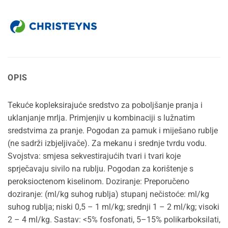
OPIS
Tekuće kopleksirajuće sredstvo za poboljšanje pranja i
uklanjanje mrlja. Primjenjiv u kombinaciji s lužnatim
sredstvima za pranje. Pogodan za pamuk i miješano rublje
(ne sadrži izbjeljivače). Za mekanu i srednje tvrdu vodu.
Svojstva: smjesa sekvestirajućih tvari i tvari koje
sprječavaju sivilo na rublju. Pogodan za korištenje s
peroksioctenom kiselinom. Doziranje: Preporučeno
doziranje: (ml/kg suhog rublja) stupanj nečistoće: ml/kg
suhog rublja; niski 0,5 – 1 ml/kg; srednji 1 – 2 ml/kg; visoki
2 – 4 ml/kg. Sastav: <5% fosfonati, 5–15% polikarboksilati,