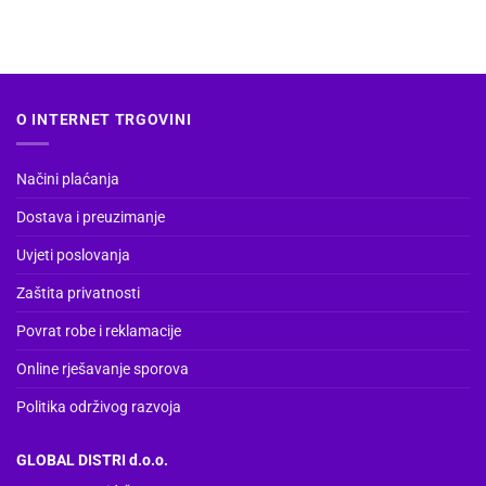
ima
više
varijanti.
Opcije
se
O INTERNET TRGOVINI
mogu
odabrati
na
Načini plaćanja
stranici
Dostava i preuzimanje
proizvoda
Uvjeti poslovanja
Zaštita privatnosti
Povrat robe i reklamacije
Online rješavanje sporova
Politika održivog razvoja
GLOBAL DISTRI d.o.o.