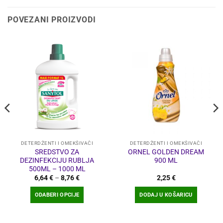
POVEZANI PROIZVODI
DETERDŽENTI I OMEKŠIVAČI
DETERDŽENTI I OMEKŠIVAČI
SREDSTVO ZA
ORNEL GOLDEN DREAM
DEZINFEKCIJU RUBLJA
900 ML
500ML – 1000 ML
Raspon
6,64
€
–
8,76
€
2,25
€
cijena:
od
ODABERI OPCIJE
DODAJ U KOŠARICU
6,64 €
do
Ovaj
8,76 €
proizvod