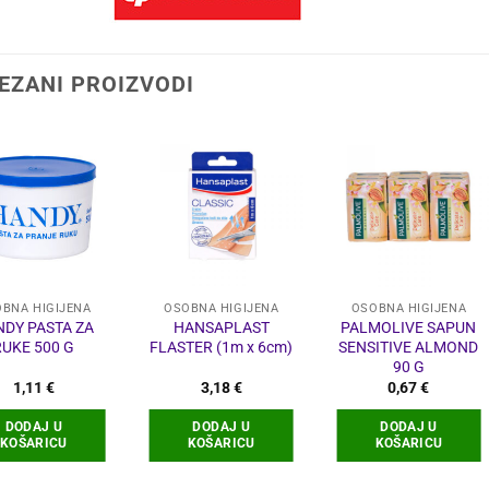
EZANI PROIZVODI
BNA HIGIJENA
OSOBNA HIGIJENA
OSOBNA HIGIJENA
DY PASTA ZA
HANSAPLAST
PALMOLIVE SAPUN
RUKE 500 G
FLASTER (1m x 6cm)
SENSITIVE ALMOND
90 G
1,11
€
3,18
€
0,67
€
DODAJ U
DODAJ U
DODAJ U
KOŠARICU
KOŠARICU
KOŠARICU