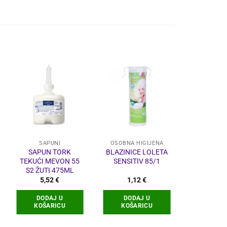
SAPUNI
OSOBNA HIGIJENA
OSOBNA H
SAPUN TORK
BLAZINICE LOLETA
NIVEA FR
TEKUĆI MEVON 55
SENSITIV 85/1
(VLAŽNE 
S2 ŽUTI 475ML
ZA DJEC
5,52
€
1,12
€
2,0
DODAJ U
DODAJ U
DODA
KOŠARICU
KOŠARICU
KOŠA