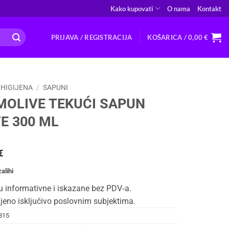
Kako kupovati
O nama
Kontakt
PRIJAVA / REGISTRACIJA
KOŠARICA /
0,00
€
HIGIJENA
/
SAPUNI
MOLIVE TEKUĆI SAPUN
E 300 ML
€
alihi
u informativne i iskazane bez PDV‑a.
jeno isključivo poslovnim subjektima.
815