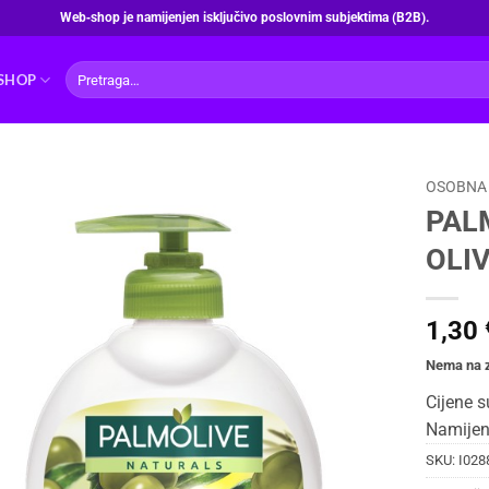
Web‑shop je namijenjen isključivo poslovnim subjektima (B2B).
Pretraži:
SHOP
OSOBNA 
PAL
OLIV
1,30
Nema na z
Cijene s
Namijen
SKU:
I028