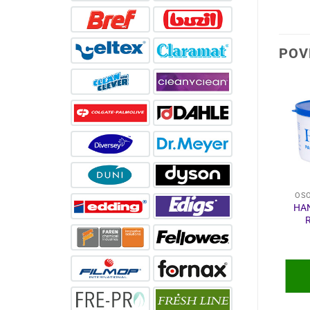
POV
OSOBNA HIGIJENA
OSOBNA HIGIJENA
OSO
PRENS SENSITIVE
HAN
SAPUN U PJENI 5 L
BABY VLAŽNE
MARAMICE 80/1
0,97
€
9,17
€
DODAJ U
DODAJ U
KOŠARICU
KOŠARICU