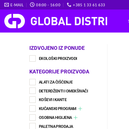
Skip
E-MAIL
08:00 - 16:00
+385 1 33 61 633
to
content
IZDVOJENO IZ PONUDE
EKOLOŠKI PROIZVODI
KATEGORIJE PROIZVODA
ALATI ZA ČIŠĆENJE
DETERDŽENTI I OMEKŠIVAČI
KOŠEVI I KANTE
KUĆANSKI PROGRAM
OSOBNA HIGIJENA
PALETNA PRODAJA