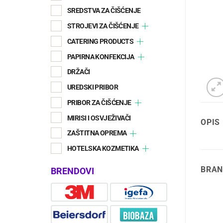
SREDSTVA ZA ČIŠĆENJE
STROJEVI ZA ČIŠĆENJE
CATERING PRODUCTS
PAPIRNA KONFEKCIJA
DRŽAČI
UREDSKI PRIBOR
PRIBOR ZA ČIŠĆENJE
MIRISI I OSVJEŽIVAČI
OPIS
ZAŠTITNA OPREMA
HOTELSKA KOZMETIKA
BRAN
BRENDOVI