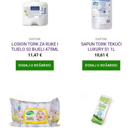
SAPUNI
SAPUNI
LOSION TORK ZA RUKE I
SAPUN TORK TEKUĆI
TIJELO S2 BIJELI 475ML
LUXURY S1 1L
11,47
€
10,61
€
DODAJ U KOŠARICU
DODAJ U KOŠARICU