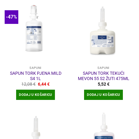
-47%
SAPUNI
SAPUNI
SAPUN TORK PJENA MILD
SAPUN TORK TEKUĆI
S4 1L
MEVON 55 S2 ŽUTI 475ML
Izvorna
Trenutna
12,08
€
6,44
€
5,52
€
cijena
cijena
bila
je:
DODAJ U KOŠARICU
DODAJ U KOŠARICU
je:
6,44 €.
12,08 €.