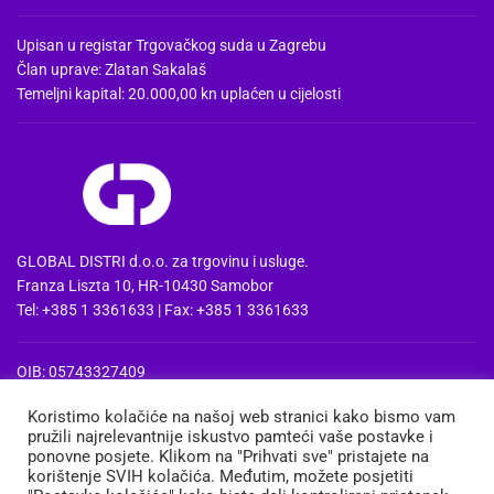
Upisan u registar Trgovačkog suda u Zagrebu
Član uprave: Zlatan Sakalaš
Temeljni kapital: 20.000,00 kn uplaćen u cijelosti
GLOBAL DISTRI d.o.o. za trgovinu i usluge.
Franza Liszta 10, HR-10430 Samobor
Tel: +385 1 3361633 | Fax: +385 1 3361633
OIB: 05743327409
MBS: 080857515 | MB: 04074475
Koristimo kolačiće na našoj web stranici kako bismo vam
PDV Id: HR05743327409
pružili najrelevantnije iskustvo pamteći vaše postavke i
IBAN: HR3724020061100668741
ponovne posjete. Klikom na "Prihvati sve" pristajete na
Erste&Steiermaerkische bank d.d. Zagreb
korištenje SVIH kolačića. Međutim, možete posjetiti