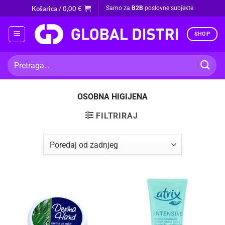
Skip
Košarica /
0,00
€
Samo za
B2B
poslovne subjekte
to
content
SHOP
Pretraži:
OSOBNA HIGIJENA
FILTRIRAJ