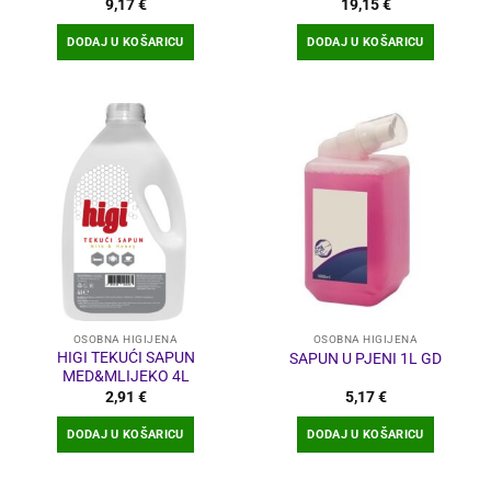
9,17
€
19,15
€
DODAJ U KOŠARICU
DODAJ U KOŠARICU
OSOBNA HIGIJENA
OSOBNA HIGIJENA
HIGI TEKUĆI SAPUN
SAPUN U PJENI 1L GD
MED&MLIJEKO 4L
2,91
€
5,17
€
DODAJ U KOŠARICU
DODAJ U KOŠARICU