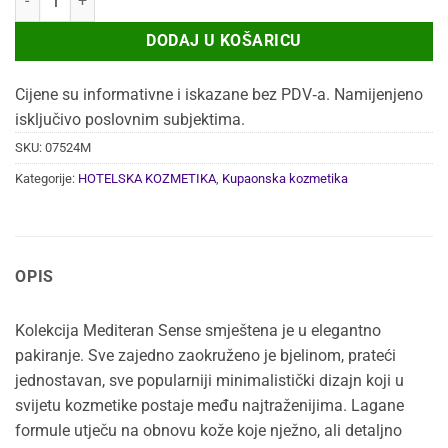
bila
je:
je:
90,75 €.
DODAJ U KOŠARICU
124,28 €.
Cijene su informativne i iskazane bez PDV‑a. Namijenjeno
isključivo poslovnim subjektima.
SKU:
07524M
Kategorije:
HOTELSKA KOZMETIKA
,
Kupaonska kozmetika
OPIS
Kolekcija Mediteran Sense smještena je u elegantno
pakiranje. Sve zajedno zaokruženo je bjelinom, prateći
jednostavan, sve popularniji minimalistički dizajn koji u
svijetu kozmetike postaje među najtraženijima. Lagane
formule utječu na obnovu kože koje nježno, ali detaljno