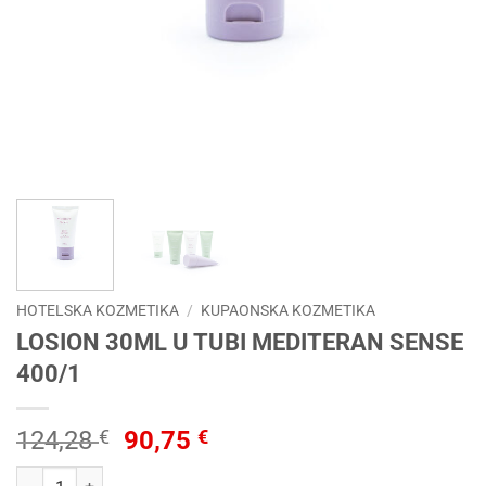
HOTELSKA KOZMETIKA
/
KUPAONSKA KOZMETIKA
LOSION 30ML U TUBI MEDITERAN SENSE
400/1
Izvorna
Trenutna
124,28
€
90,75
€
cijena
cijena
LOSION 30ML U TUBI MEDITERAN SENSE 400/1 količina