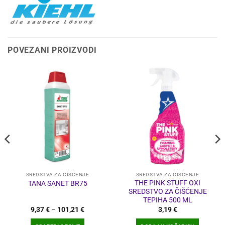
POVEZANI PROIZVODI
SREDSTVA ZA ČIŠĆENJE
SREDSTVA ZA ČIŠĆENJE
THE PINK STUFF OXI
TANA SANET BR75
SREDSTVO ZA ČIŠĆENJE
TEPIHA 500 ML
Raspon
9,37
€
–
101,21
€
3,19
€
cijena:
od