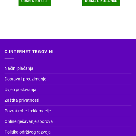
ODABERI OPCIJE
DODAJ U KOŠARICU
9,37 €
do
Ovaj
101,21 €
proizvod
ima
više
varijanti.
Opcije
se
O INTERNET TRGOVINI
mogu
odabrati
na
Načini plaćanja
stranici
Dostava i preuzimanje
proizvoda
Uvjeti poslovanja
Zaštita privatnosti
Povrat robe i reklamacije
Online rješavanje sporova
Politika održivog razvoja