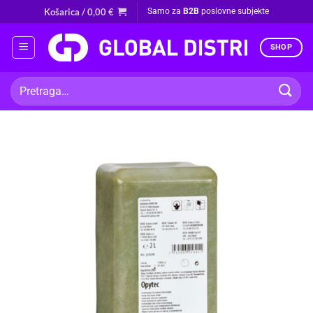
Skip
Košarica /
0,00
€
Samo za
B2B
poslovne subjekte
to
content
SHOP
Pretraži: