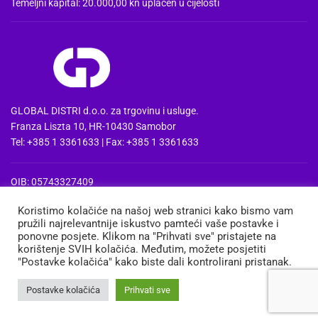
Temeljni kapital: 20.000,00 kn uplaćen u cijelosti
GLOBAL DISTRI d.o.o. za trgovinu i usluge.
Franza Liszta 10, HR-10430 Samobor
Tel: +385 1 3361633 | Fax: +385 1 3361633
OIB: 05743327409
MBS: 080857515 | MB: 04074475
Koristimo kolačiće na našoj web stranici kako bismo vam
PDV Id: HR05743327409
pružili najrelevantnije iskustvo pamteći vaše postavke i
IBAN: HR3724020061100668741
ponovne posjete. Klikom na "Prihvati sve" pristajete na
Erste&Steiermaerkische bank d.d. Zagreb
korištenje SVIH kolačića. Međutim, možete posjetiti
"Postavke kolačića" kako biste dali kontrolirani pristanak.
MEDIA
TRGOVINA
KOŠARICA
MOJ RAČUN
Postavke kolačića
Prihvati sve
Copyright 2013-2026 ©
Global Distri d.o.o.