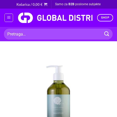
Skip
Košarica /
0,00
€
Samo za
B2B
poslovne subjekte
to
content
SHOP
Pretraži: