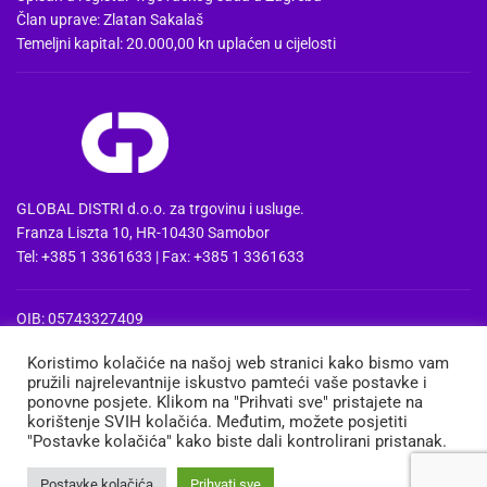
Član uprave: Zlatan Sakalaš
Temeljni kapital: 20.000,00 kn uplaćen u cijelosti
GLOBAL DISTRI d.o.o. za trgovinu i usluge.
Franza Liszta 10, HR-10430 Samobor
Tel: +385 1 3361633 | Fax: +385 1 3361633
OIB: 05743327409
MBS: 080857515 | MB: 04074475
Koristimo kolačiće na našoj web stranici kako bismo vam
PDV Id: HR05743327409
pružili najrelevantnije iskustvo pamteći vaše postavke i
IBAN: HR3724020061100668741
ponovne posjete. Klikom na "Prihvati sve" pristajete na
Erste&Steiermaerkische bank d.d. Zagreb
korištenje SVIH kolačića. Međutim, možete posjetiti
"Postavke kolačića" kako biste dali kontrolirani pristanak.
MEDIA
TRGOVINA
KOŠARICA
MOJ RAČUN
Postavke kolačića
Prihvati sve