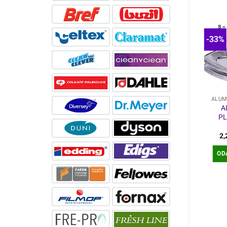
-33%
ALUM
A
PL
2
OD