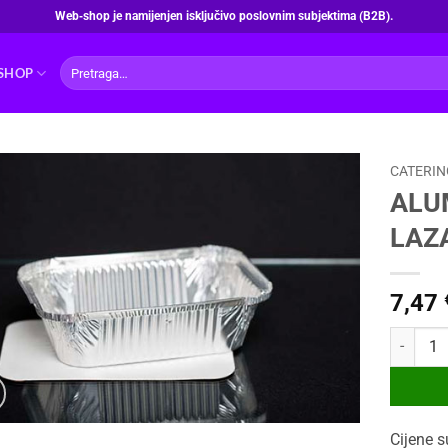
Web‑shop je namijenjen isključivo poslovnim subjektima (B2B).
Pretraži:
SHOP
CATERIN
ALU
LAZ
7,47
ALUMINI
Cijene s