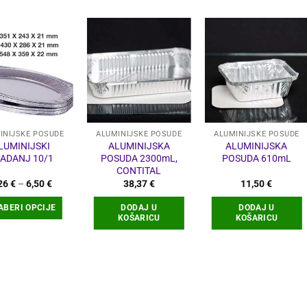
INIJSKE POSUDE
ALUMINIJSKE POSUDE
ALUMINIJSKE POSUDE
LUMINIJSKI
ALUMINIJSKA
ALUMINIJSKA
ADANJ 10/1
POSUDA 2300mL,
POSUDA 610mL
CONTITAL
Raspon
,26
€
–
6,50
€
38,37
€
11,50
€
cijena:
od
ABERI OPCIJE
DODAJ U
DODAJ U
2,26 €
KOŠARICU
KOŠARICU
do
6,50 €
Ovaj
proizvod
ima
više
varijanti.