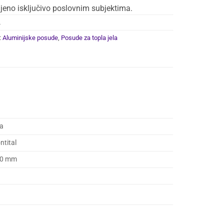
jeno isključivo poslovnim subjektima.
L
:
Aluminijske posude
,
Posude za topla jela
a
ntital
40 mm