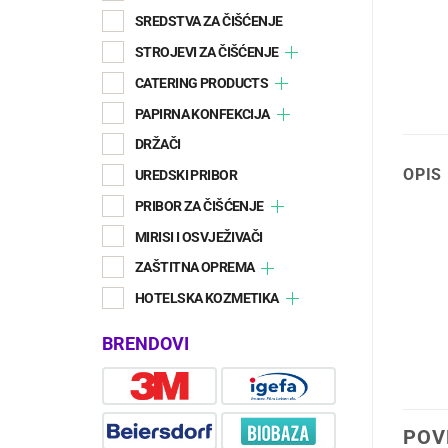
SREDSTVA ZA ČIŠĆENJE
STROJEVI ZA ČIŠĆENJE
CATERING PRODUCTS
PAPIRNA KONFEKCIJA
DRŽAČI
OPIS
UREDSKI PRIBOR
PRIBOR ZA ČIŠĆENJE
MIRISI I OSVJEŽIVAČI
ZAŠTITNA OPREMA
HOTELSKA KOZMETIKA
BRENDOVI
POV