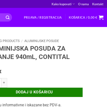
Kako kupovati
O nama
Kontakt
PRIJAVA / REGISTRACIJA
KOŠARICA /
0,00
€
G PRODUCTS
/
ALUMINIJSKE POSUDE
MINIJSKA POSUDA ZA
ANJE 940mL, CONTITAL
€
JSKA POSUDA ZA LAZANJE 940mL, CONTITAL količina
DODAJ U KOŠARICU
u informativne i iskazane bez PDV‑a.