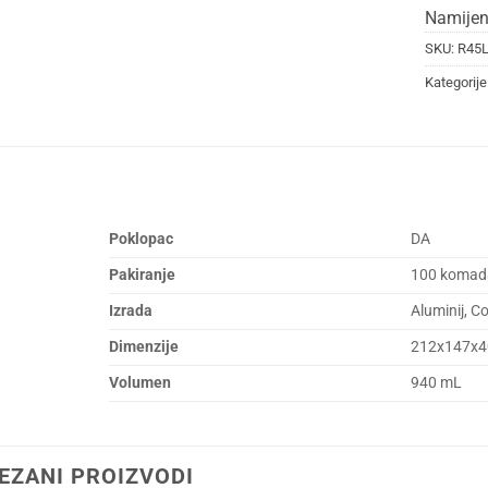
Namijen
SKU:
R45
Kategorije
Poklopac
DA
Pakiranje
100 komad
Izrada
Aluminij, Co
Dimenzije
212x147x
Volumen
940 mL
EZANI PROIZVODI