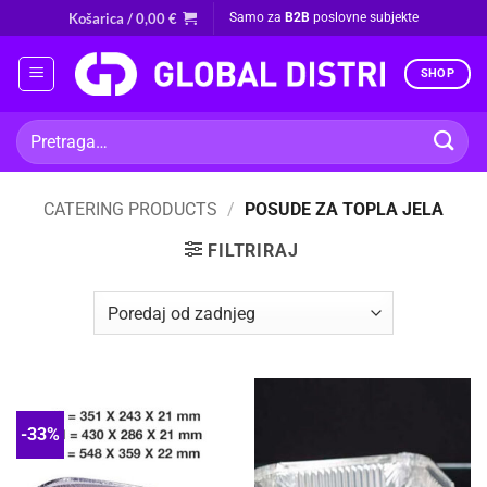
Skip
Košarica /
0,00
€
Samo za
B2B
poslovne subjekte
to
content
SHOP
Pretraži:
CATERING PRODUCTS
/
POSUDE ZA TOPLA JELA
FILTRIRAJ
-33%