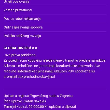
Uvjeti poslovanja
proizvoda
Zaštita privatnosti
Povrat robe i reklamacije
Online rješavanje sporova
Politika održivog razvoja
GLOBAL DISTRI d.o.o.
, sva prava pridržana.
Za pojedinačnu kupovinu vrijede cijene u trenutku predaje narudžbe.
Slike su simbolične i ne garantiraju karakteristike proizvoda. Sve
redovne i internetske cijene imaju uključen PDV i podložne su
promjeni bez prethodne obavijesti.
Upisan u registar Trgovačkog suda u Zagrebu
Član uprave: Zlatan Sakalaš
Temeljni kapital: 20.000,00 kn uplaćen u cijelosti