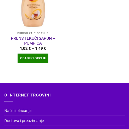
PRIBOR ZA ČIŠĆENJE
PRENS TEKUĆI SAPUN –
PUMPICA
Raspon
1,02
€
–
1,49
€
cijena:
od
ODABERI OPCIJE
1,02 €
do
Ovaj
1,49 €
proizvod
ima
više
varijanti.
O INTERNET TRGOVINI
Opcije
se
mogu
Načini plaćanja
odabrati
na
Dostava i preuzimanje
stranici