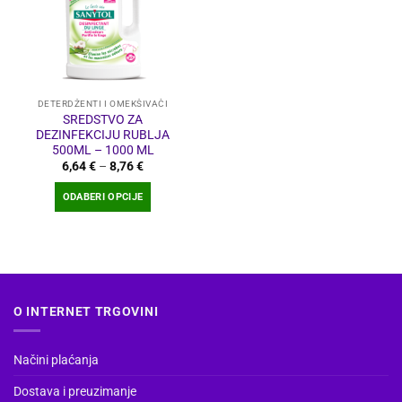
DETERDŽENTI I OMEKŠIVAČI
SREDSTVO ZA
DEZINFEKCIJU RUBLJA
500ML – 1000 ML
Raspon
6,64
€
–
8,76
€
cijena:
od
ODABERI OPCIJE
6,64 €
do
Ovaj
8,76 €
proizvod
ima
više
varijanti.
O INTERNET TRGOVINI
Opcije
se
mogu
Načini plaćanja
odabrati
na
Dostava i preuzimanje