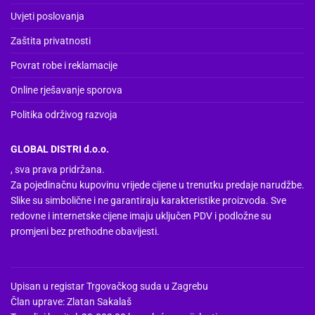
stranici
Uvjeti poslovanja
proizvoda
Zaštita privatnosti
Povrat robe i reklamacije
Online rješavanje sporova
Politika održivog razvoja
GLOBAL DISTRI d.o.o.
, sva prava pridržana.
Za pojedinačnu kupovinu vrijede cijene u trenutku predaje narudžbe.
Slike su simbolične i ne garantiraju karakteristike proizvoda. Sve
redovne i internetske cijene imaju uključen PDV i podložne su
promjeni bez prethodne obavijesti.
Upisan u registar Trgovačkog suda u Zagrebu
Član uprave: Zlatan Sakalaš