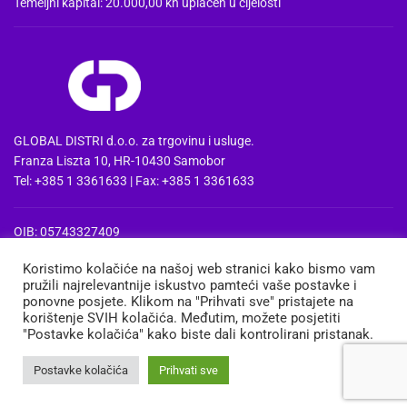
Temeljni kapital: 20.000,00 kn uplaćen u cijelosti
GLOBAL DISTRI d.o.o. za trgovinu i usluge.
Franza Liszta 10, HR-10430 Samobor
Tel: +385 1 3361633 | Fax: +385 1 3361633
OIB: 05743327409
MBS: 080857515 | MB: 04074475
Koristimo kolačiće na našoj web stranici kako bismo vam
PDV Id: HR05743327409
pružili najrelevantnije iskustvo pamteći vaše postavke i
IBAN: HR3724020061100668741
ponovne posjete. Klikom na "Prihvati sve" pristajete na
Erste&Steiermaerkische bank d.d. Zagreb
korištenje SVIH kolačića. Međutim, možete posjetiti
"Postavke kolačića" kako biste dali kontrolirani pristanak.
MEDIA
TRGOVINA
KOŠARICA
MOJ RAČUN
Postavke kolačića
Prihvati sve
Copyright 2013-2026 ©
Global Distri d.o.o.