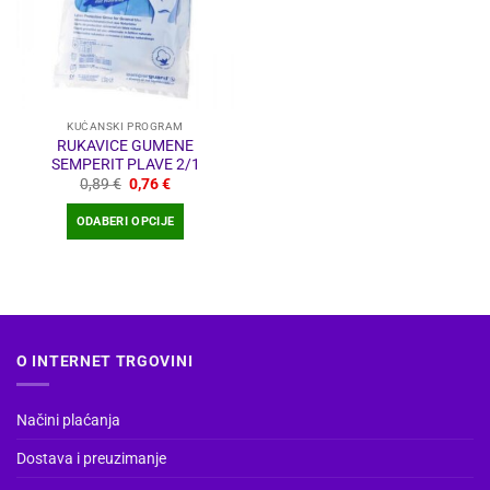
KUĆANSKI PROGRAM
RUKAVICE GUMENE
SEMPERIT PLAVE 2/1
Izvorna
Trenutna
0,89
€
0,76
€
cijena
cijena
bila
je:
ODABERI OPCIJE
je:
0,76 €.
0,89 €.
Ovaj
proizvod
ima
više
varijanti.
O INTERNET TRGOVINI
Opcije
se
mogu
Načini plaćanja
odabrati
na
Dostava i preuzimanje
stranici