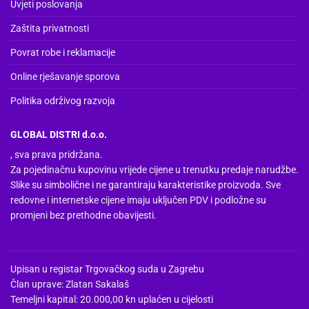
Uvjeti poslovanja
proizvoda
Zaštita privatnosti
Povrat robe i reklamacije
Online rješavanje sporova
Politika održivog razvoja
GLOBAL DISTRI d.o.o.
, sva prava pridržana.
Za pojedinačnu kupovinu vrijede cijene u trenutku predaje narudžbe.
Slike su simbolične i ne garantiraju karakteristike proizvoda. Sve
redovne i internetske cijene imaju uključen PDV i podložne su
promjeni bez prethodne obavijesti.
Upisan u registar Trgovačkog suda u Zagrebu
Član uprave: Zlatan Sakalaš
Temeljni kapital: 20.000,00 kn uplaćen u cijelosti