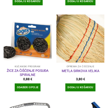
DODAJ U KOŠARICU
DODAJ U KOŠARICU
KUĆANSKI PROGRAM
OPREMA ZA ČIŠĆENJE
ŽICE ZA ČIŠĆENJE POSUĐA
METLA SIRKOVA VELIKA
SPIRALNE
0,88
€
3,80
€
ODABERI OPCIJE
DODAJ U KOŠARICU
Ovaj
proizvod
ima