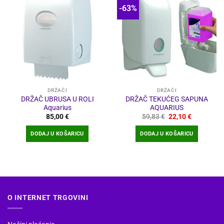
-63%
DRŽAČI
DRŽAČI
DRŽAČ UBRUSA U ROLI
DRŽAČ TEKUĆEG SAPUNA
Aquarius
AQUARIUS
Izvorna
Trenutna
85,00
€
59,83
€
22,10
€
cijena
cijena
bila
je:
DODAJ U KOŠARICU
DODAJ U KOŠARICU
je:
22,10 €.
59,83 €.
O INTERNET TRGOVINI