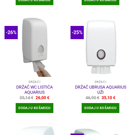
DODAJ U KOŠARICU
DODAJ U KOŠARICU
-26%
-25%
DRŽAČI
DRŽAČI
DRŽAČ WC LISTIĆA
DRŽAČ UBRUSA AQUARIUS
AQUARIUS
UŽI
Izvorna
Trenutna
Izvorna
Trenutna
35,14
€
26,00
€
46,90
€
35,10
€
cijena
cijena
cijena
cijena
bila
je:
bila
je:
DODAJ U KOŠARICU
DODAJ U KOŠARICU
je:
26,00 €.
je:
35,10 €.
35,14 €.
46,90 €.