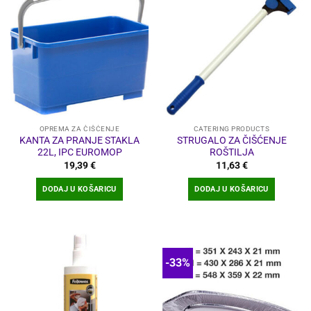
više
varijanti.
Opcije
se
mogu
odabrati
na
stranici
proizvoda
OPREMA ZA ČIŠĆENJE
CATERING PRODUCTS
KANTA ZA PRANJE STAKLA
STRUGALO ZA ČIŠĆENJE
22L, IPC EUROMOP
ROŠTILJA
19,39
€
11,63
€
DODAJ U KOŠARICU
DODAJ U KOŠARICU
-33%