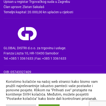
Upisan u registar Trgovačkog suda u Zagrebu
Član uprave: Zlatan Sakalaš
Temeljni kapital: 20.000,00 kn uplaćen u cijelosti
GLOBAL DISTRI d.o.o. za trgovinu i usluge.
Franza Liszta 10, HR-10430 Samobor
Tel: +385 1 3361633 | Fax: +385 1 3361633
OIB: 05743327409
MBS: 080857515 | MB: 04074475
Koristimo kolačiće na našoj web stranici kako bismo vam
PDV Id: HR05743327409
pružili najrelevantnije iskustvo pamteći vaše postavke i
IBAN: HR3724020061100668741
ponovne posjete. Klikom na "Prihvati sve" pristajete na
Erste&Steiermaerkische bank d.d. Zagreb
korištenje SVIH kolačića. Međutim, možete posjetiti
"Postavke kolačića" kako biste dali kontrolirani pristanak.
MEDIA
TRGOVINA
KOŠARICA
MOJ RAČUN