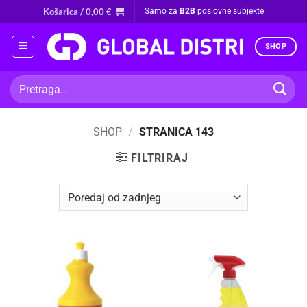
Skip
Košarica /
0,00
€
Samo za
B2B
poslovne subjekte
to
content
SHOP
Pretraži:
SHOP
/
STRANICA 143
FILTRIRAJ