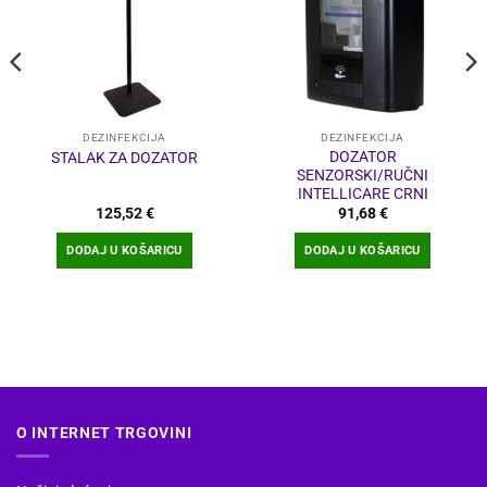
DEZINFEKCIJA
DEZINFEKCIJA
DOZATOR
STALAK ZA DOZATOR
SENZORSKI/RUČNI
INTELLICARE CRNI
125,52
€
91,68
€
DODAJ U KOŠARICU
DODAJ U KOŠARICU
O INTERNET TRGOVINI