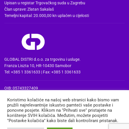
Upisan u registar Trgovačkog suda u Zagrebu
Član uprave: Zlatan Sakalaš
Temeljni kapital: 20.000,00 kn uplaćen u cijelosti
GLOBAL DISTRI d.o.o. za trgovinu i usluge.
Franza Liszta 10, HR-10430 Samobor
Tel: +385 1 3361633 | Fax: +385 1 3361633
OIB: 05743327409
MBS: 080857515 | MB: 04074475
Koristimo kolačiće na našoj web stranici kako bismo vam
PDV Id: HR05743327409
pružili najrelevantnije iskustvo pamteći vaše postavke i
IBAN: HR3724020061100668741
ponovne posjete. Klikom na "Prihvati sve" pristajete na
Erste&Steiermaerkische bank d.d. Zagreb
korištenje SVIH kolačića. Međutim, možete posjetiti
"Postavke kolačića" kako biste dali kontrolirani pristanak.