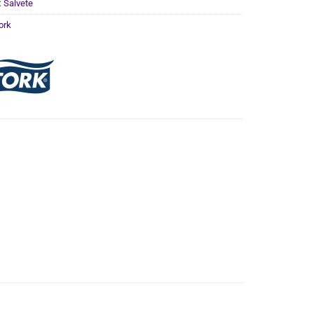
:
Salvete
ork