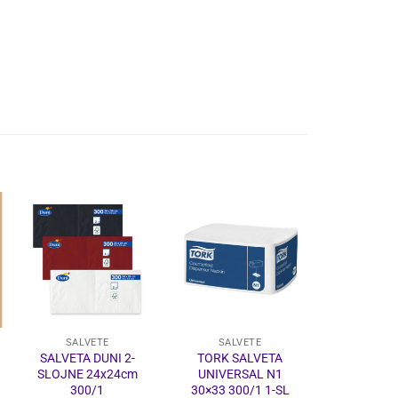
SALVETE
SALVETE
SALV
SALVETA DUNI 2-
TORK SALVETA
DRŽAČ KA
SLOJNE 24x24cm
UNIVERSAL N1
ZA KOKTEL
300/1
30×33 300/1 1-SL
50 