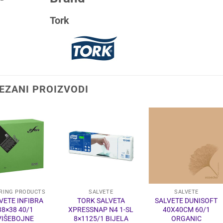
Tork
EZANI PROIZVODI
RING PRODUCTS
SALVETE
SALVETE
VETE INFIBRA
TORK SALVETA
SALVETE DUNISOFT
38×38 40/1
XPRESSNAP N4 1-SL
40X40CM 60/1
VIŠEBOJNE
8×1125/1 BIJELA
ORGANIC