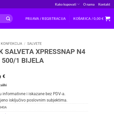
Kako kupovati
O nama
Kontakt
PRIJAVA / REGISTRACIJA
KOŠARICA /
0,00
€
 KONFEKCIJA
/
SALVETE
K SALVETA XPRESSNAP N4
 500/1 BIJELA
9
€
alihi
u informativne i iskazane bez PDV‑a.
jeno isključivo poslovnim subjektima.
840A