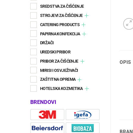
SREDSTVA ZA ČIŠĆENJE
STROJEVI ZA ČIŠĆENJE
CATERING PRODUCTS
PAPIRNA KONFEKCIJA
DRŽAČI
UREDSKI PRIBOR
PRIBOR ZA ČIŠĆENJE
OPIS
MIRISI I OSVJEŽIVAČI
ZAŠTITNA OPREMA
HOTELSKA KOZMETIKA
BRENDOVI
BRAN