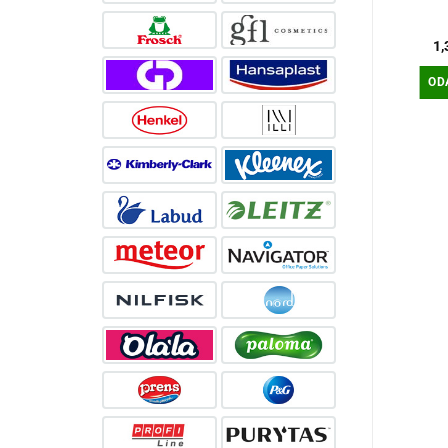
8X5X225/1 1SL
BIJELA
86,25
€
9,70
€
1
DODAJ U
DODAJ U
OD
KOŠARICU
KOŠARICU