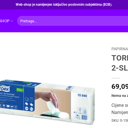
Web‑shop je namijenjen isključivo poslovnim subjektima (B2B).
Pretraži:
SHOP
PAPIRNA
TOR
2-SL
69,0
Nema na z
Cijene s
Namijen
SKU:
0-15