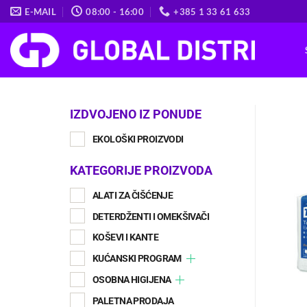
Skip
E-MAIL
08:00 - 16:00
+385 1 33 61 633
to
content
IZDVOJENO IZ PONUDE
EKOLOŠKI PROIZVODI
KATEGORIJE PROIZVODA
ALATI ZA ČIŠĆENJE
DETERDŽENTI I OMEKŠIVAČI
KOŠEVI I KANTE
KUĆANSKI PROGRAM
OSOBNA HIGIJENA
PALETNA PRODAJA