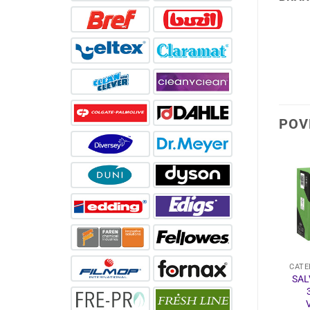
POV
PAPIRNA KONFEKCIJA
SALVETE
CATE
TORK SALVETA
SALVETE DUNISOFT
SAL
XPRESSNAP N10
20X20CM 180/1
21,6X21,6
ORGANIC