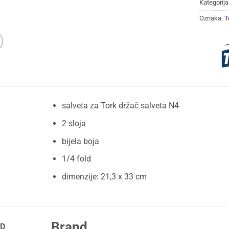
Kategorija
Oznaka:
T
salveta za Tork držač salveta N4
2 sloja
bijela boja
1/4 fold
dimenzije: 21,3 x 33 cm
Brand
D