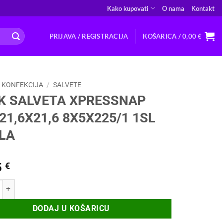
Kako kupovati
O nama
Kontakt
PRIJAVA / REGISTRACIJA
KOŠARICA /
0,00
€
 KONFEKCIJA
/
SALVETE
K SALVETA XPRESSNAP
21,6X21,6 8X5X225/1 1SL
ELA
5
€
VETA XPRESSNAP N10 21,6X21,6 8X5X225/1 1SL BIJELA količina
DODAJ U KOŠARICU