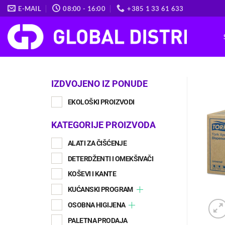
Skip
E-MAIL
08:00 - 16:00
+385 1 33 61 633
to
content
IZDVOJENO IZ PONUDE
EKOLOŠKI PROIZVODI
KATEGORIJE PROIZVODA
ALATI ZA ČIŠĆENJE
DETERDŽENTI I OMEKŠIVAČI
KOŠEVI I KANTE
KUĆANSKI PROGRAM
OSOBNA HIGIJENA
PALETNA PRODAJA