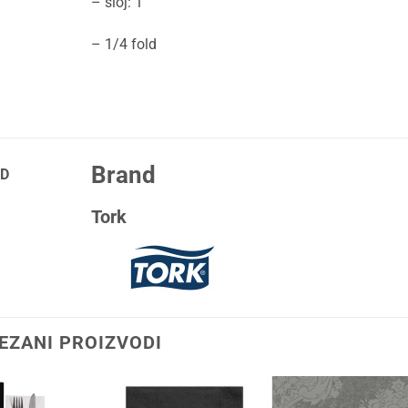
– sloj: 1
– 1/4 fold
Brand
D
Tork
EZANI PROIZVODI