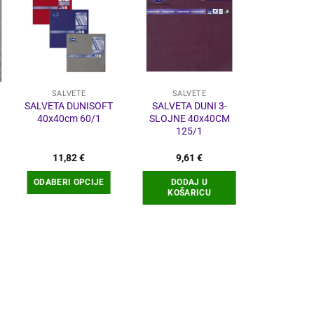
-11%
SALVETE
SALVETE
PAPIRNA K
SALVETA DUNISOFT
SALVETA DUNI 3-
SALVETE A
40x40cm 60/1
SLOJNE 40x40CM
DŽEPOM 32
125/1
11,82
€
9,61
€
3,33
€
–
ODABERI OPCIJE
DODAJ U
ODABERI
KOŠARICU
Ovaj
O
proizvod
p
ima
više
v
varijanti.
v
Opcije
O
se
s