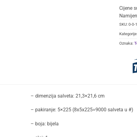
Cijene s
Namijen
SKU:
0-0-
Kategorije
Oznaka:
T
– dimenzija salveta: 21,3×21,6 cm
– pakiranje: 5×225 (8x5x225=9000 salveta u #)
– boja: bijela