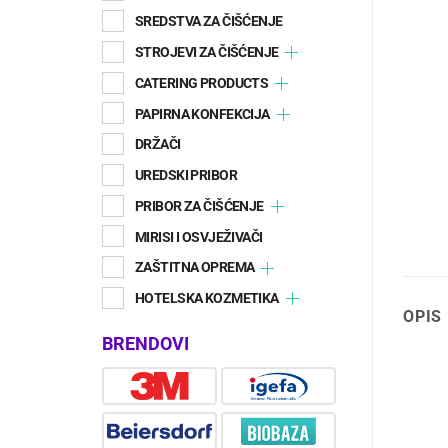
SREDSTVA ZA ČIŠĆENJE
STROJEVI ZA ČIŠĆENJE
CATERING PRODUCTS
PAPIRNA KONFEKCIJA
DRŽAČI
UREDSKI PRIBOR
PRIBOR ZA ČIŠĆENJE
MIRISI I OSVJEŽIVAČI
ZAŠTITNA OPREMA
HOTELSKA KOZMETIKA
OPIS
BRENDOVI