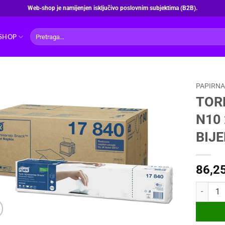
Web‑shop je namijenjen isključivo poslovnim subjektima (B2B).
Pretraži:
SHOP
PAPIRNA
TOR
N10 
BIJ
86,2
TORK SAL