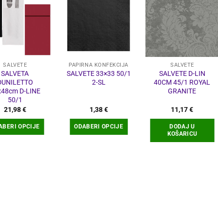
SALVETE
PAPIRNA KONFEKCIJA
SALVETE
SALVETA
SALVETE 33×33 50/1
SALVETE D-LIN
DUNILETTO
2-SL
40CM 45/1 ROYAL
x48cm D-LINE
GRANITE
50/1
21,98
€
1,38
€
11,17
€
ABERI OPCIJE
ODABERI OPCIJE
DODAJ U
KOŠARICU
Ovaj
Ovaj
proizvod
proizvod
ima
ima
više
više
varijanti.
varijanti.
Opcije
Opcije
se
se