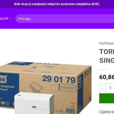
Web‑shop je namijenjen isključivo poslovnim subjektima (B2B).
Pretraži:
SHOP
PAPIRNA
TORK
SIN
60,8
TORK RUČ
Cijene s