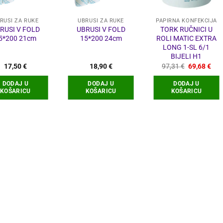
RUSI ZA RUKE
UBRUSI ZA RUKE
PAPIRNA KONFEKCIJA
RUSI V FOLD
UBRUSI V FOLD
TORK RUČNICI U
5*200 21cm
15*200 24cm
ROLI MATIC EXTRA
LONG 1-SL 6/1
BIJELI H1
Izvorna
Tre
17,50
€
18,90
€
97,31
€
69,68
€
cijena
cije
bila
je:
DODAJ U
DODAJ U
DODAJ U
je:
69,
KOŠARICU
KOŠARICU
KOŠARICU
97,31 €.