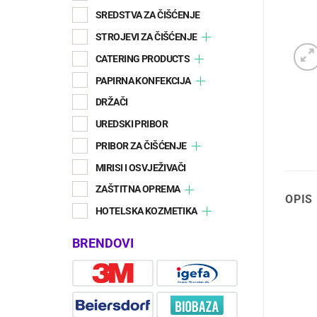
SREDSTVA ZA ČIŠĆENJE
STROJEVI ZA ČIŠĆENJE
CATERING PRODUCTS
PAPIRNA KONFEKCIJA
DRŽAČI
UREDSKI PRIBOR
PRIBOR ZA ČIŠĆENJE
MIRISI I OSVJEŽIVAČI
ZAŠTITNA OPREMA
OPIS
HOTELSKA KOZMETIKA
BRENDOVI