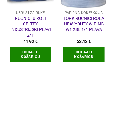
UBRUSI ZA RUKE
PAPIRNA KONFEKCIJA
PAPIRNA K
RUČNICI U ROLI
TORK RUČNICI ROLA
TORK RUČN
CELTEX
HEAVYDUTY WIPING
HEAVYDUT
INDUSTRIJSKI PLAVI
W1 2SL 1/1 PLAVA
W1 2SL 1/
2/1
nutna
41,92
€
53,42
€
51,
na
DODAJ U
DODAJ U
DODA
68 €.
KOŠARICU
KOŠARICU
KOŠA