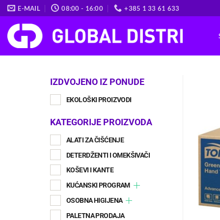
Skip
E-MAIL
08:00 - 16:00
+385 1 33 61 633
to
content
IZDVOJENO IZ PONUDE
EKOLOŠKI PROIZVODI
KATEGORIJE PROIZVODA
ALATI ZA ČIŠĆENJE
DETERDŽENTI I OMEKŠIVAČI
KOŠEVI I KANTE
KUĆANSKI PROGRAM
OSOBNA HIGIJENA
PALETNA PRODAJA