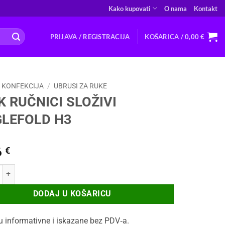
Kako kupovati
O nama
Kontakt
PRIJAVA / REGISTRACIJA
KOŠARICA /
0,00
€
 KONFEKCIJA
/
UBRUSI ZA RUKE
 RUČNICI SLOŽIVI
GLEFOLD H3
6
€
NICI SLOŽIVI SINGLEFOLD H3 količina
DODAJ U KOŠARICU
u informativne i iskazane bez PDV‑a.