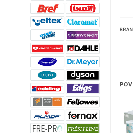
BRAN
POV
-22%