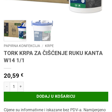
PAPIRNA KONFEKCIJA
/
KRPE
TORK KRPA ZA ČIŠĆENJE RUKU KANTA
W14 1/1
20,59
€
TORK KRPA ZA ČIŠĆENJE RUKU KANTA W14 1/1 količina
DODAJ U KOŠARICU
Cijene su informativne i iskazane bez PDV‑a. Namijenjeno