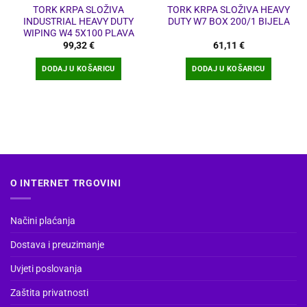
TORK KRPA SLOŽIVA
TORK KRPA SLOŽIVA HEAVY
INDUSTRIAL HEAVY DUTY
DUTY W7 BOX 200/1 BIJELA
WIPING W4 5X100 PLAVA
99,32
€
61,11
€
DODAJ U KOŠARICU
DODAJ U KOŠARICU
O INTERNET TRGOVINI
Načini plaćanja
Dostava i preuzimanje
Uvjeti poslovanja
Zaštita privatnosti