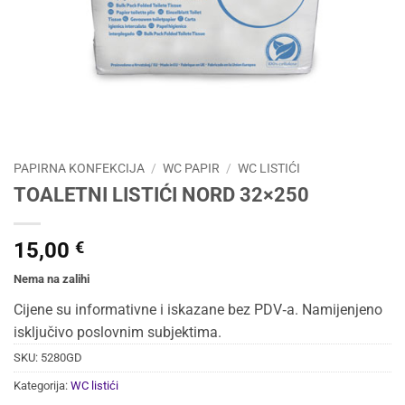
PAPIRNA KONFEKCIJA
/
WC PAPIR
/
WC LISTIĆI
TOALETNI LISTIĆI NORD 32×250
15,00
€
Nema na zalihi
Cijene su informativne i iskazane bez PDV‑a. Namijenjeno
isključivo poslovnim subjektima.
SKU:
5280GD
Kategorija:
WC listići