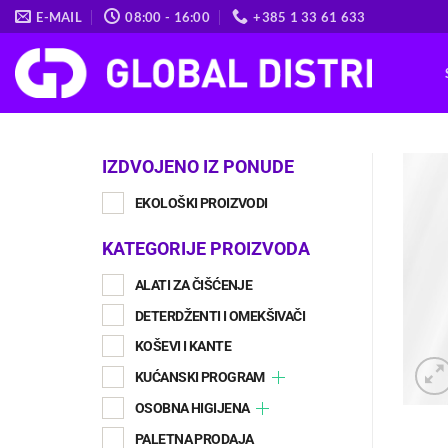
Skip
E-MAIL
08:00 - 16:00
+385 1 33 61 633
to
content
IZDVOJENO IZ PONUDE
EKOLOŠKI PROIZVODI
KATEGORIJE PROIZVODA
ALATI ZA ČIŠĆENJE
DETERDŽENTI I OMEKŠIVAČI
KOŠEVI I KANTE
KUĆANSKI PROGRAM
OSOBNA HIGIJENA
PALETNA PRODAJA