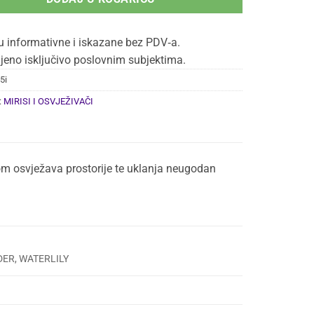
u informativne i iskazane bez PDV‑a.
jeno isključivo poslovnim subjektima.
5i
:
MIRISI I OSVJEŽIVAČI
 osvježava prostorije te uklanja neugodan
DER, WATERLILY