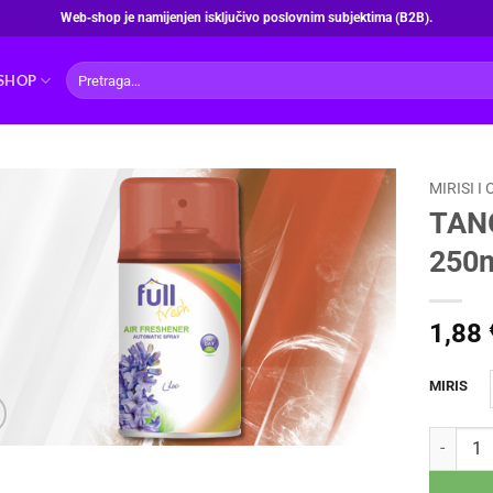
Web‑shop je namijenjen isključivo poslovnim subjektima (B2B).
Pretraži:
SHOP
MIRISI I
TAN
250m
1,88
MIRIS
TANGO OS