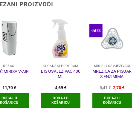
EZANI PROIZVODI
-50%
DRŽAČI
KUĆANSKI PROGRAM
MIRISI I OSVJEŽIVAČI
BIS OSVJEŽIVAČ 400
MREŽICA ZA PISOAR
Č MIRISA V-AIR
ML
S ENZIMIMA
Izvorna
Tren
11,70
€
4,69
€
5,41
€
2,70
€
cijena
cijen
bila
je:
DODAJ U
DODAJ U
DODAJ U
je:
2,70 
KOŠARICU
KOŠARICU
KOŠARICU
5,41 €.