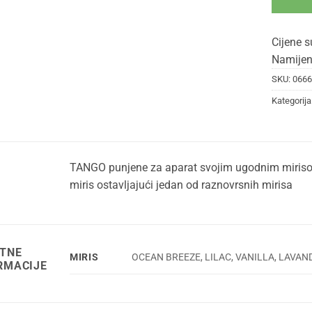
Cijene s
Namijen
SKU:
0666
Kategorija
TANGO punjene za aparat svojim ugodnim mirisom
miris ostavljajući jedan od raznovrsnih mirisa
TNE
MIRIS
OCEAN BREEZE, LILAC, VANILLA, LAVAN
RMACIJE