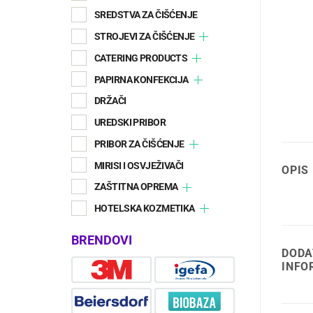
SREDSTVA ZA ČIŠĆENJE
STROJEVI ZA ČIŠĆENJE
CATERING PRODUCTS
PAPIRNA KONFEKCIJA
DRŽAČI
UREDSKI PRIBOR
PRIBOR ZA ČIŠĆENJE
MIRISI I OSVJEŽIVAČI
OPIS
ZAŠTITNA OPREMA
HOTELSKA KOZMETIKA
BRENDOVI
DODA
INFO