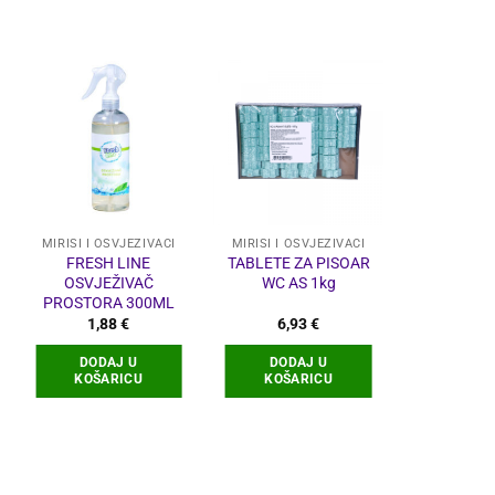
MIRISI I OSVJEŽIVAČI
MIRISI I OSVJEŽIVAČI
MIRISI I OS
FRESH LINE
TABLETE ZA PISOAR
TANGO OS
OSVJEŽIVAČ
WC AS 1kg
ZRAKA 
PROSTORA 300ML
RAZNI 
utna
1,88
€
6,93
€
1,1
a
DODAJ U
DODAJ U
ODABERI
€.
KOŠARICU
KOŠARICU
O
p
v