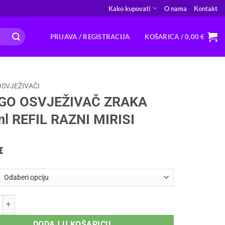
Kako kupovati
O nama
Kontakt
PRIJAVA / REGISTRACIJA
KOŠARICA /
0,00
€
 OSVJEŽIVAČI
GO OSVJEŽIVAČ ZRAKA
l REFIL RAZNI MIRISI
€
VJEŽIVAČ ZRAKA 250ml REFIL RAZNI MIRISI količina
DODAJ U KOŠARICU