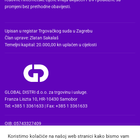
promjeni bez prethodne obavijesti.
Upisan u registar Trgovačkog suda u Zagrebu
Član uprave: Zlatan Sakalaš
Temeljni kapital: 20.000,00 kn uplaćen u cijelosti
GLOBAL DISTRI d.o.o. za trgovinu i usluge.
Franza Liszta 10, HR-10430 Samobor
Tel: +385 1 3361633 | Fax: +385 1 3361633
OIB: 05743327409
MBS: 080857515 | MB: 04074475
Koristimo kolačiće na našoj web stranici kako bismo vam
PDV Id: HR05743327409