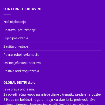
Opcije
se
O INTERNET TRGOVINI
mogu
odabrati
na
Načini plaćanja
stranici
Dostava i preuzimanje
proizvoda
Uvjeti poslovanja
Zaštita privatnosti
Povrat robe i reklamacije
Online rješavanje sporova
Politika održivog razvoja
GLOBAL DISTRI d.o.o.
, sva prava pridržana.
Za pojedinačnu kupovinu vrijede cijene u trenutku predaje narudžbe.
Slike su simbolične i ne garantiraju karakteristike proizvoda. Sve
redovne i internetske cijene imaju uključen PDV i podložne su