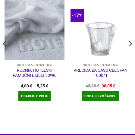
-17%
HOTELSKA KOZMETIKA
HOTELSKA KOZMETIKA
RUČNIK HOTELSKI
VREĆICA ZA ČAŠU CELOFAN
PAMUČNI BIJELI 50*90
1000/1
Raspon
Izvorna
Trenutna
4,80
€
–
5,25
€
45,88
€
38,05
€
cijena:
cijena
cijena
od
bila
je:
ODABERI OPCIJE
DODAJ U KOŠARICU
4,80 €
je:
38,05 €.
do
45,88 €.
Ovaj
5,25 €
proizvod
ima
više
varijanti.