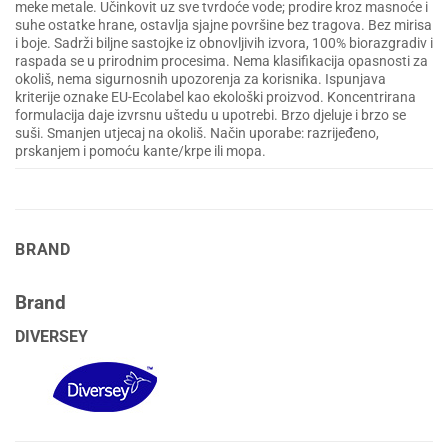
meke metale. Učinkovit uz sve tvrdoće vode; prodire kroz masnoće i
suhe ostatke hrane, ostavlja sjajne površine bez tragova. Bez mirisa
i boje. Sadrži biljne sastojke iz obnovljivih izvora, 100% biorazgradiv i
raspada se u prirodnim procesima. Nema klasifikacija opasnosti za
okoliš, nema sigurnosnih upozorenja za korisnika. Ispunjava
kriterije oznake EU-Ecolabel kao ekološki proizvod. Koncentrirana
formulacija daje izvrsnu uštedu u upotrebi. Brzo djeluje i brzo se
suši. Smanjen utjecaj na okoliš. Način uporabe: razrijeđeno,
prskanjem i pomoću kante/krpe ili mopa.
BRAND
Brand
DIVERSEY