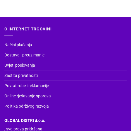
više
varijanti.
Opcije
se
O INTERNET TRGOVINI
mogu
odabrati
na
Načini plaćanja
stranici
Dostava i preuzimanje
proizvoda
Uvjeti poslovanja
Zaštita privatnosti
Povrat robe i reklamacije
Online rješavanje sporova
Politika održivog razvoja
GLOBAL DISTRI d.o.o.
, sva prava pridržana.