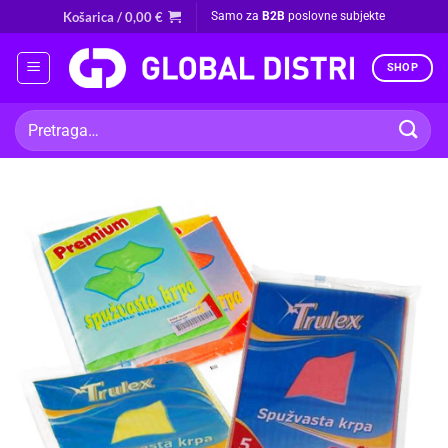
Skip
Košarica /
0,00
€
Samo za
B2B
poslovne subjekte
to
content
SHOP
Pretraži: