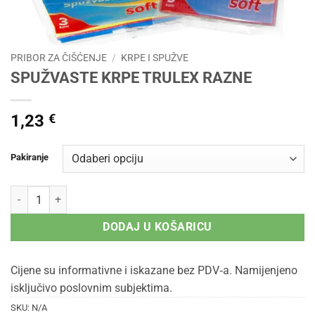
PRIBOR ZA ČIŠĆENJE
/
KRPE I SPUŽVE
SPUŽVASTE KRPE TRULEX RAZNE
1,23
€
Pakiranje
SPUŽVASTE KRPE TRULEX RAZNE količina
DODAJ U KOŠARICU
Cijene su informativne i iskazane bez PDV‑a. Namijenjeno
isključivo poslovnim subjektima.
SKU:
N/A