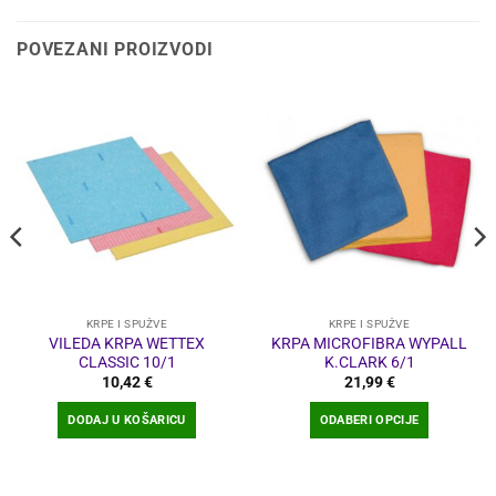
POVEZANI PROIZVODI
KRPE I SPUŽVE
KRPE I SPUŽVE
VILEDA KRPA WETTEX
KRPA MICROFIBRA WYPALL
CLASSIC 10/1
K.CLARK 6/1
10,42
€
21,99
€
DODAJ U KOŠARICU
ODABERI OPCIJE
Ovaj
proizvod
ima