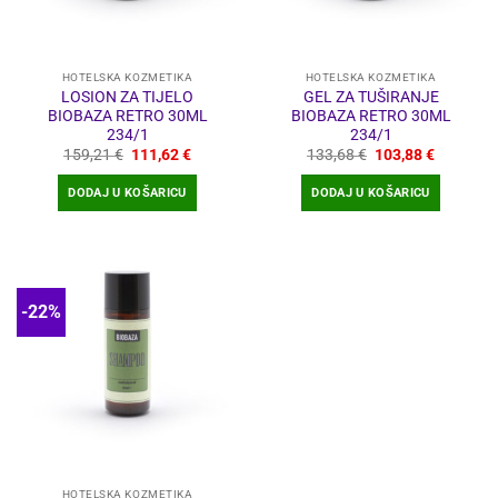
HOTELSKA KOZMETIKA
HOTELSKA KOZMETIKA
LOSION ZA TIJELO
GEL ZA TUŠIRANJE
BIOBAZA RETRO 30ML
BIOBAZA RETRO 30ML
234/1
234/1
Izvorna
Trenutna
Izvorna
Trenutna
159,21
€
111,62
€
133,68
€
103,88
€
cijena
cijena
cijena
cijena
bila
je:
bila
je:
DODAJ U KOŠARICU
DODAJ U KOŠARICU
je:
111,62 €.
je:
103,88 €
159,21 €.
133,68 €.
-22%
HOTELSKA KOZMETIKA