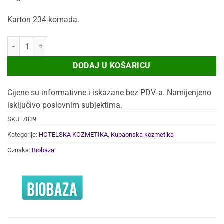
bila
je:
je:
109,40 €.
Karton 234 komada.
141,93 €.
REGENERATOR ZA KOSU BIOBAZA RETRO 30ML 234/1 količina
DODAJ U KOŠARICU
Cijene su informativne i iskazane bez PDV‑a. Namijenjeno
isključivo poslovnim subjektima.
SKU:
7839
Kategorije:
HOTELSKA KOZMETIKA
,
Kupaonska kozmetika
Oznaka:
Biobaza