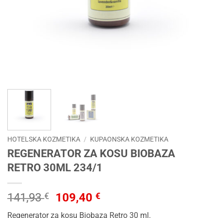
HOTELSKA KOZMETIKA
/
KUPAONSKA KOZMETIKA
REGENERATOR ZA KOSU BIOBAZA
RETRO 30ML 234/1
Izvorna
Trenutna
141,93
€
109,40
€
cijena
cijena
Regenerator za kosu Biobaza Retro 30 ml.