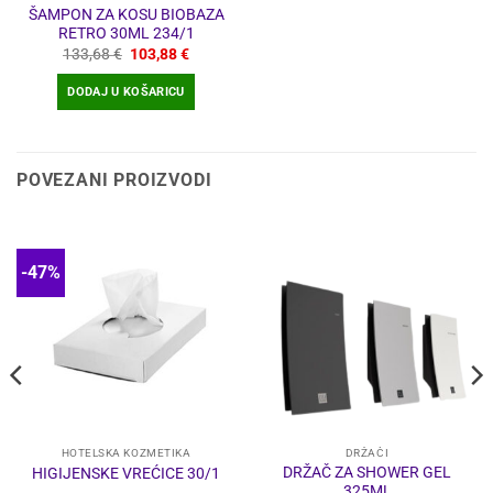
ŠAMPON ZA KOSU BIOBAZA
RETRO 30ML 234/1
Izvorna
Trenutna
133,68
€
103,88
€
cijena
cijena
bila
je:
DODAJ U KOŠARICU
je:
103,88 €.
133,68 €.
POVEZANI PROIZVODI
-47%
HOTELSKA KOZMETIKA
DRŽAČI
DRŽAČ ZA SHOWER GEL
HIGIJENSKE VREĆICE 30/1
325ML