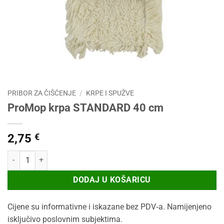
PRIBOR ZA ČIŠĆENJE
/
KRPE I SPUŽVE
ProMop krpa STANDARD 40 cm
2,75
€
ProMop krpa STANDARD 40 cm količina
DODAJ U KOŠARICU
Cijene su informativne i iskazane bez PDV‑a. Namijenjeno
isključivo poslovnim subjektima.