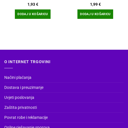
1,93
€
1,99
€
DODAJ U KOŠARICU
DODAJ U KOŠARICU
O INTERNET TRGOVINI
Načini plaćanja
Dostava i preuzimanje
Uvjeti poslovanja
Zaštita privatnosti
Povrat robe i reklamacije
Online rješavanje sporova