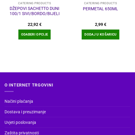
CATERING PRODUCTS
CATERING PRODUCTS
DŽEPOVI SACHETTO DUNI
PERMETAL 650ML
100/1 SIVI/BORDO/BIJELI
22,92
€
2,99
€
ODABERI OPCIJE
DODAJ U KOŠARICU
Ovaj
proizvod
ima
više
varijanti.
Opcije
se
O INTERNET TRGOVINI
mogu
odabrati
na
Načini plaćanja
stranici
Dostava i preuzimanje
proizvoda
Uvjeti poslovanja
Zaštita privatnosti