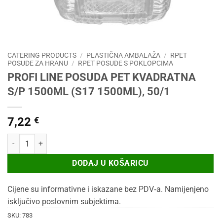
CATERING PRODUCTS
/
PLASTIČNA AMBALAŽA
/
RPET
POSUDE ZA HRANU
/
RPET POSUDE S POKLOPCIMA
PROFI LINE POSUDA PET KVADRATNA
S/P 1500ML (S17 1500ML), 50/1
7,22
€
PROFI LINE POSUDA PET KVADRATNA S/P 1500ML (S17 1500ML), 50/
DODAJ U KOŠARICU
Cijene su informativne i iskazane bez PDV‑a. Namijenjeno
isključivo poslovnim subjektima.
SKU:
783