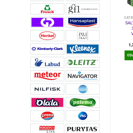
CATERING PRODUCTS
CATERING PRODUCTS
CATE
PODMETAČ
PODMETAČI D-CEL
SAL
SILIKONSKI
30*40 100/1 LINNEA
30x45CM 6/1
– KIWI
67,50
€
19,98
€
1
DODAJ U
DODAJ U
OD
KOŠARICU
KOŠARICU