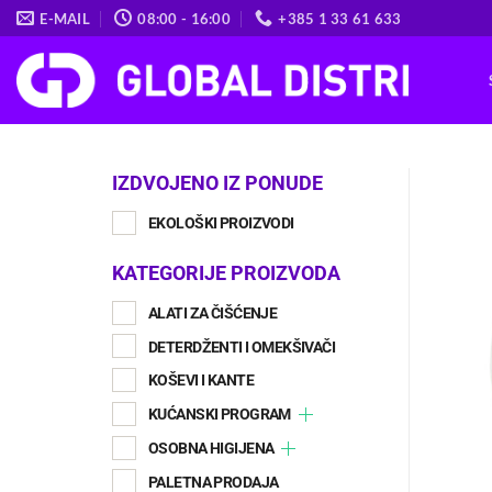
Skip
E-MAIL
08:00 - 16:00
+385 1 33 61 633
to
content
IZDVOJENO IZ PONUDE
EKOLOŠKI PROIZVODI
KATEGORIJE PROIZVODA
ALATI ZA ČIŠĆENJE
DETERDŽENTI I OMEKŠIVAČI
KOŠEVI I KANTE
KUĆANSKI PROGRAM
OSOBNA HIGIJENA
PALETNA PRODAJA