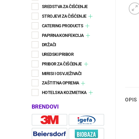
SREDSTVA ZA ČIŠĆENJE
STROJEVI ZA ČIŠĆENJE
CATERING PRODUCTS
PAPIRNA KONFEKCIJA
DRŽAČI
UREDSKI PRIBOR
PRIBOR ZA ČIŠĆENJE
MIRISI I OSVJEŽIVAČI
ZAŠTITNA OPREMA
HOTELSKA KOZMETIKA
OPIS
BRENDOVI