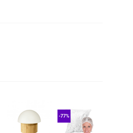
-77%
-52%