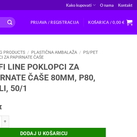
Kako kupovati
O nama
Kontakt
PRIJAVA / REGISTRACIJA
KOŠARICA /
0,00
€
G PRODUCTS
/
PLASTIČNA AMBALAŽA
/
PS/PET
I ZA PAPIRNATE ČAŠE
I LINE POKLOPCI ZA
IRNATE ČAŠE 80MM, P80,
LI, 50/1
€
NE POKLOPCI ZA PAPIRNATE ČAŠE 80MM, P80, BIJELI, 50/1 količina
DODAJ U KOŠARICU