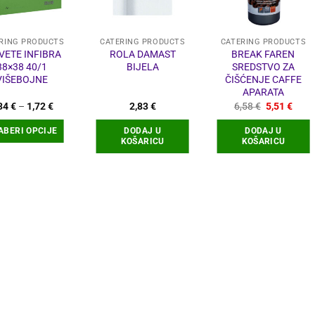
RING PRODUCTS
CATERING PRODUCTS
CATERING PRODUCTS
VETE INFIBRA
ROLA DAMAST
BREAK FAREN
38×38 40/1
BIJELA
SREDSTVO ZA
VIŠEBOJNE
ČIŠĆENJE CAFFE
APARATA
Raspon
Izvorna
Tren
,34
€
–
1,72
€
2,83
€
6,58
€
5,51
€
cijena:
cijena
cijen
od
bila
je:
ABERI OPCIJE
DODAJ U
DODAJ U
1,34 €
je:
5,51 
KOŠARICU
KOŠARICU
do
6,58 €.
1,72 €
Ovaj
proizvod
ima
više
varijanti.
Opcije
se
mogu
odabrati
na