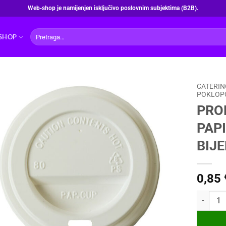
Web‑shop je namijenjen isključivo poslovnim subjektima (B2B).
Pretraži:
SHOP
CATERIN
POKLOPC
PROF
PAP
BIJE
0,85
PROFI LI