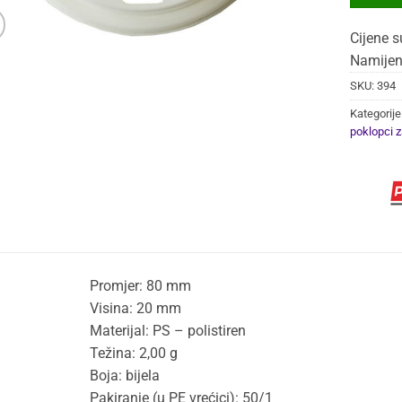
Cijene s
Namijen
SKU:
394
Kategorije
poklopci z
Promjer: 80 mm
Visina: 20 mm
Materijal: PS – polistiren
Težina: 2,00 g
Boja: bijela
Pakiranje (u PE vrećici): 50/1