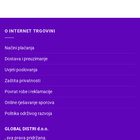
više
varijanti.
Opcije
se
O INTERNET TRGOVINI
mogu
odabrati
na
Načini plaćanja
stranici
Dostava i preuzimanje
proizvoda
Uvjeti poslovanja
Zaštita privatnosti
Povrat robe i reklamacije
Online rješavanje sporova
Politika održivog razvoja
GLOBAL DISTRI d.o.o.
, sva prava pridržana.