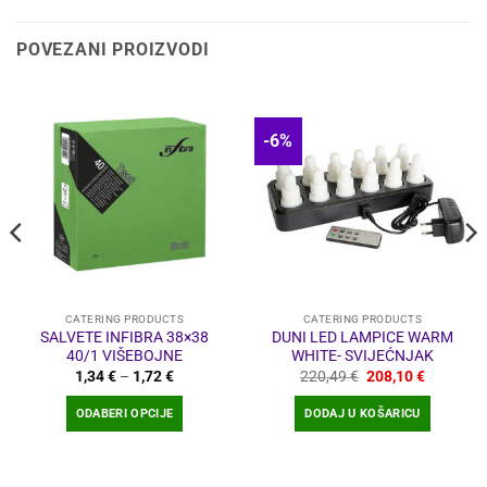
POVEZANI PROIZVODI
-6%
CATERING PRODUCTS
CATERING PRODUCTS
SALVETE INFIBRA 38×38
DUNI LED LAMPICE WARM
40/1 VIŠEBOJNE
WHITE- SVIJEĆNJAK
Raspon
Izvorna
Trenutna
1,34
€
–
1,72
€
220,49
€
208,10
€
cijena:
cijena
cijena
od
bila
je:
ODABERI OPCIJE
DODAJ U KOŠARICU
1,34 €
je:
208,10 €
do
220,49 €.
Ovaj
1,72 €
proizvod
ima