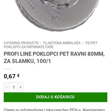
CATERING PRODUCTS
/
PLASTIČNA AMBALAŽA
/
PS/PET
POKLOPCI ZA PAPIRNATE ČAŠE
PROFI LINE POKLOPCI PET RAVNI 80MM,
ZA SLAMKU, 100/1
0,67
€
PROFI LINE POKLOPCI PET RAVNI 80MM, ZA SLAMKU, 100/1 količin
DODAJ U KOŠARICU
Cijene su informativne i iskazane bez PDV‑a. Namijenjeno