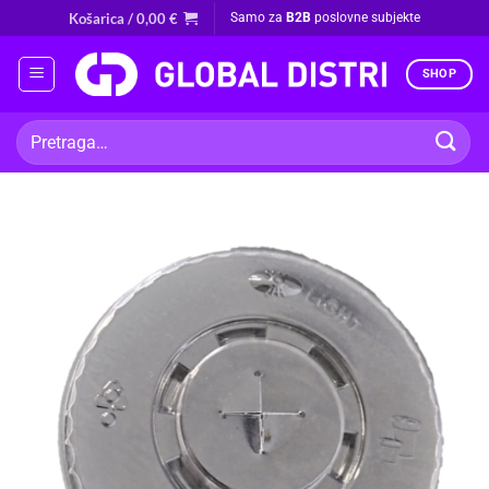
Skip
Košarica /
0,00
€
Samo za
B2B
poslovne subjekte
to
content
SHOP
Pretraži: