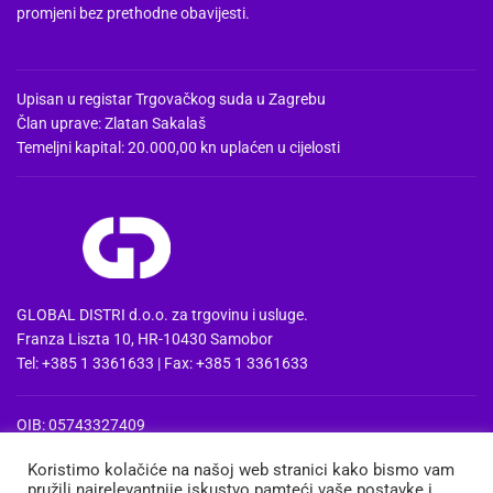
promjeni bez prethodne obavijesti.
Upisan u registar Trgovačkog suda u Zagrebu
Član uprave: Zlatan Sakalaš
Temeljni kapital: 20.000,00 kn uplaćen u cijelosti
GLOBAL DISTRI d.o.o. za trgovinu i usluge.
Franza Liszta 10, HR-10430 Samobor
Tel: +385 1 3361633 | Fax: +385 1 3361633
OIB: 05743327409
MBS: 080857515 | MB: 04074475
Koristimo kolačiće na našoj web stranici kako bismo vam
PDV Id: HR05743327409
pružili najrelevantnije iskustvo pamteći vaše postavke i