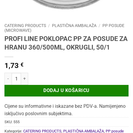
CATERING PRODUCTS
/
PLASTIČNA AMBALAŽA
/
PP POSUDE
(MICROWAVE)
PROFI LINE POKLOPAC PP ZA POSUDE ZA
HRANU 360/500ML, OKRUGLI, 50/1
1,73
€
PROFI LINE POKLOPAC PP ZA POSUDE ZA HRANU 360/500ML, OKRUGL
DODAJ U KOŠARICU
Cijene su informativne i iskazane bez PDV‑a. Namijenjeno
isključivo poslovnim subjektima.
SKU:
555
Kategorije:
CATERING PRODUCTS
,
PLASTIČNA AMBALAŽA
,
PP posude