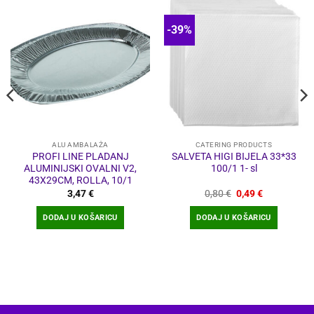
-39%
ALU AMBALAŽA
CATERING PRODUCTS
PROFI LINE PLADANJ
SALVETA HIGI BIJELA 33*33
ALUMINIJSKI OVALNI V2,
100/1 1- sl
43X29CM, ROLLA, 10/1
Izvorna
Trenutna
3,47
€
0,80
€
0,49
€
cijena
cijena
bila
je:
DODAJ U KOŠARICU
DODAJ U KOŠARICU
je:
0,49 €.
0,80 €.