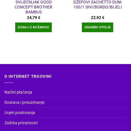
SVIJEĆNJAK GOOD
DŽEPOVI SACHETTO DUNI
CONCEPT BROTHER
100/1 SIVI/BORDO/BIJELI
BAMBUS
24,79
€
22,92
€
DODAJ U KOŠARICU
ODABERI OPCIJE
Ovaj
proizvod
ima
više
varijanti.
Opcije
se
O INTERNET TRGOVINI
mogu
odabrati
na
Načini plaćanja
stranici
Dostava i preuzimanje
proizvoda
Uvjeti poslovanja
Zaštita privatnosti