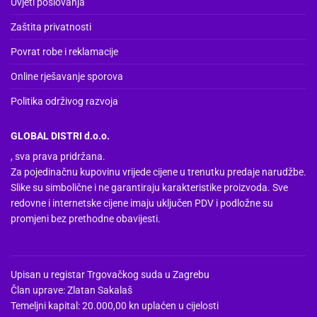
Uvjeti poslovanja
Zaštita privatnosti
Povrat robe i reklamacije
Online rješavanje sporova
Politika održivog razvoja
GLOBAL DISTRI d.o.o.
, sva prava pridržana.
Za pojedinačnu kupovinu vrijede cijene u trenutku predaje narudžbe.
Slike su simbolične i ne garantiraju karakteristike proizvoda. Sve
redovne i internetske cijene imaju uključen PDV i podložne su
promjeni bez prethodne obavijesti.
Upisan u registar Trgovačkog suda u Zagrebu
Član uprave: Zlatan Sakalaš
Temeljni kapital: 20.000,00 kn uplaćen u cijelosti