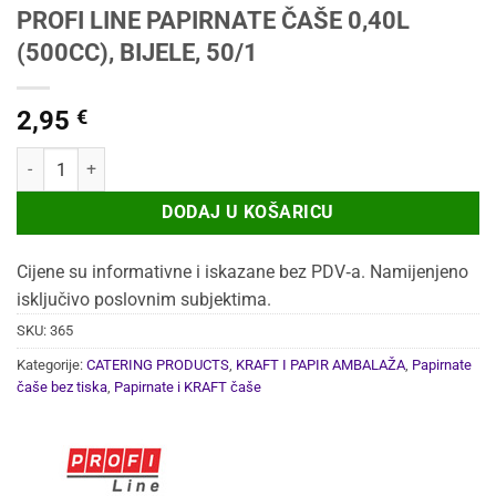
PROFI LINE PAPIRNATE ČAŠE 0,40L
(500CC), BIJELE, 50/1
2,95
€
PROFI LINE PAPIRNATE ČAŠE 0,40L (500CC), BIJELE, 50/1 količina
DODAJ U KOŠARICU
Cijene su informativne i iskazane bez PDV‑a. Namijenjeno
isključivo poslovnim subjektima.
SKU:
365
Kategorije:
CATERING PRODUCTS
,
KRAFT I PAPIR AMBALAŽA
,
Papirnate
čaše bez tiska
,
Papirnate i KRAFT čaše