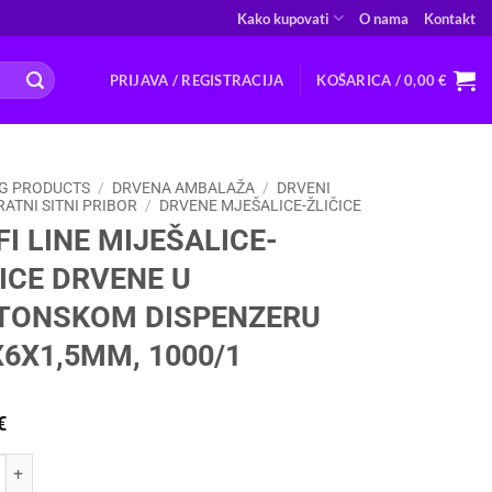
Kako kupovati
O nama
Kontakt
PRIJAVA / REGISTRACIJA
KOŠARICA /
0,00
€
G PRODUCTS
/
DRVENA AMBALAŽA
/
DRVENI
ATNI SITNI PRIBOR
/
DRVENE MJEŠALICE-ŽLIČICE
I LINE MIJEŠALICE-
ICE DRVENE U
TONSKOM DISPENZERU
X6X1,5MM, 1000/1
€
INE MIJEŠALICE-ŽLIČICE DRVENE U KARTONSKOM DISPENZERU 140X6X