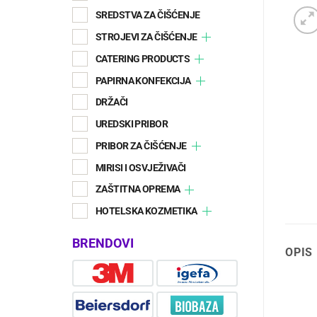
SREDSTVA ZA ČIŠĆENJE
STROJEVI ZA ČIŠĆENJE
CATERING PRODUCTS
PAPIRNA KONFEKCIJA
DRŽAČI
UREDSKI PRIBOR
PRIBOR ZA ČIŠĆENJE
MIRISI I OSVJEŽIVAČI
ZAŠTITNA OPREMA
HOTELSKA KOZMETIKA
BRENDOVI
OPIS