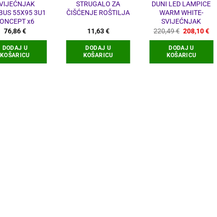
VIJEĆNJAK
STRUGALO ZA
DUNI LED LAMPICE
US 55X95 3U1
ČIŠĆENJE ROŠTILJA
WARM WHITE-
ONCEPT x6
SVIJEĆNJAK
Izvorna
Tr
76,86
€
11,63
€
220,49
€
208,10
€
cijena
ci
bila
je:
DODAJ U
DODAJ U
DODAJ U
je:
20
KOŠARICU
KOŠARICU
KOŠARICU
220,49 €.