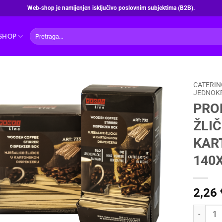
Web‑shop je namijenjen isključivo poslovnim subjektima (B2B).
Pretraži:
SHOP
CATERIN
JEDNOKR
PROF
ŽLIČ
KAR
140
2,26
PROFI L