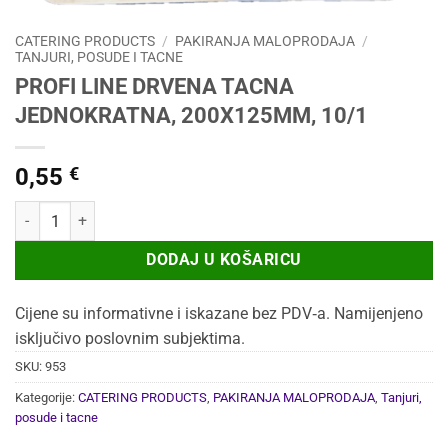
CATERING PRODUCTS
/
PAKIRANJA MALOPRODAJA
/
TANJURI, POSUDE I TACNE
PROFI LINE DRVENA TACNA
JEDNOKRATNA, 200X125MM, 10/1
0,55
€
PROFI LINE DRVENA TACNA JEDNOKRATNA, 200X125MM, 10/1 količ
DODAJ U KOŠARICU
Cijene su informativne i iskazane bez PDV‑a. Namijenjeno
isključivo poslovnim subjektima.
SKU:
953
Kategorije:
CATERING PRODUCTS
,
PAKIRANJA MALOPRODAJA
,
Tanjuri,
posude i tacne