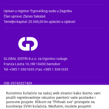
Upisan u registar Trgovačkog suda u Zagrebu
Član uprave: Zlatan Sakalaš
Temeljni kapital: 20.000,00 kn uplaćen u cijelosti
GLOBAL DISTRI d.o.o. za trgovinu i usluge.
Franza Liszta 10, HR-10430 Samobor
Tel: +385 1 3361633 | Fax: +385 1 3361633
OIB: 05743327409
MBS: 080857515 | MB: 04074475
Koristimo kolačiće na našoj web stranici kako bismo vam
PDV Id: HR05743327409
pružili najrelevantnije iskustvo pamteći vaše postavke i
IBAN: HR3724020061100668741
ponovne posjete. Klikom na "Prihvati sve" pristajete na
Erste&Steiermaerkische bank d.d. Zagreb
korištenje SVIH kolačića. Međutim, možete posjetiti