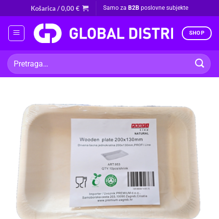
Skip
Košarica /
0,00
€
Samo za
B2B
poslovne subjekte
to
content
SHOP
Pretraži: